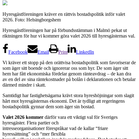
Hyresgästföreningen kräver en rättvis bostadspolitik inför valet
2026. Foto: Helsingborgshem
Hyresgästföreningen har på förbundsstämman i Malmö pekat ut
riktningen för hur vi kommer göra valet 2026 till hyresgästernas val.
Facebook
Email
Print
LinkedIn
Vi kräver ett stopp på den orättvisa bostadspolitik som favoriserar de
som äger sitt boende och ignorerar oss som hyr. De som äger sitt
hem har fått ekonomiska fördelar genom ränteavdrag – de kan dra
av en del av sina räntekostnader på bolån i deklarationen och betalar
därmed mindre i skatt.
Samtidigt har fastighetsägarna krävt stora hyreshöjningar som slagit
hårt mot hyresgästernas ekonomi. Det är tydligt att regeringens
bostadspolitik gynnar dem som äger sin bostad.
Valet 2026 kommer
därför vara ett viktigt val för Sveriges
hyresgäster. Flera partier och
intresseorganisationer förespråkar vad de kallar “friare
hyressättning” och “mer flexibla