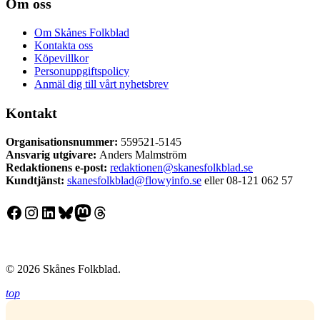
Om oss
Om Skånes Folkblad
Kontakta oss
Köpevillkor
Personuppgiftspolicy
Anmäl dig till vårt nyhetsbrev
Kontakt
Organisationsnummer:
559521-5145
Ansvarig utgivare:
Anders Malmström
Redaktionens
e-post:
redaktionen@skanesfolkblad.se
Kundtjänst:
skanesfolkblad@flowyinfo.se
eller 08-121 062 57
Facebook
Instagram
LinkedIn
Bluesky
Mastodon
Threads
© 2026 Skånes Folkblad.
top