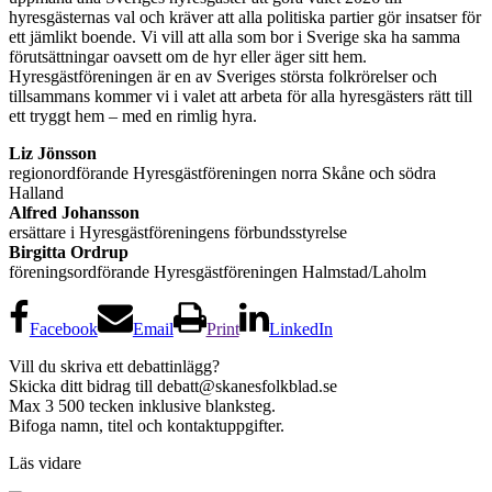
hyresgästernas val och kräver att alla politiska partier gör insatser för
ett jämlikt boende. Vi vill att alla som bor i Sverige ska ha samma
förutsättningar oavsett om de hyr eller äger sitt hem.
Hyresgästföreningen är en av Sveriges största folkrörelser och
tillsammans kommer vi i valet att arbeta för alla hyresgästers rätt till
ett tryggt hem – med en rimlig hyra.
Liz Jönsson
regionordförande Hyresgästföreningen norra Skåne och södra
Halland
Alfred Johansson
ersättare i Hyresgästföreningens förbundsstyrelse
Birgitta Ordrup
föreningsordförande Hyresgästföreningen Halmstad/Laholm
Facebook
Email
Print
LinkedIn
Vill du skriva ett debattinlägg?
Skicka ditt bidrag till
debatt@skanesfolkblad.se
Max 3 500 tecken inklusive blanksteg.
Bifoga namn, titel och kontaktuppgifter.
Läs vidare