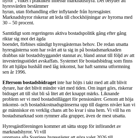
hyror”, vilket i praktiken innebär marknadshyra. Det betyder att
hyresvärden bestämmer
hyran, utan förhandling eller inflytande från hyresgäster.
Marknadshyror riskerar att leda till chockhöjningar av hyrorna med
30 – 50 procent.
Samtidigt som regeringens aktiva bostadspolitik gång efter gång
riktar sig mot det ägda
boendet, förbises ständigt hyresgästernas behov. De redan utsatta
hyresgästerna som har svårt att ta sig in på bostadsmarknaden
drabbas när bostadsbyggandet stannat av, bland annat till följd av att
investeringsstödet avskaffats. Systemet för bostadsbidrag som finns
för att hjälpa hushåll med låg inkomst, har haft samma utformning
sen år 1996.
Eftersom bostadsbidraget
inte har höjts i takt med att allt blivit
dyrare, har det blivit mindre värt med tiden. Om inget görs, riskerar
bidraget att till slut bli så litet att det knappt märks. Liknande
problem ser vi med bostadstillägget för pensionärer. Genom att höja
inkomst- och bostadskostnadsgränserna upp till dagens nivåer kan vi
ge människor en verklig chans att bo kvar i sina hem. Vi vill ha en
bostadsmarknad som rymmer alla grupper, även de mest utsatta.
Hyresgästföreningen kommer att sätta stopp för införandet av
marknadshyror. Vi vill
uppmana alla Sveriges hyresgäster att göra valet 2026 till