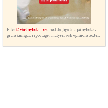
Bygg framtidslandet Sverige – innan någon
annan äger det
Sverige behöver en ny industripolitik med fokus på
innovation, skriver Jonas Michanek.
Eller
få vårt nyhetsbrev
, med dagliga tips på nyheter,
granskningar, reportage, analyser och opinionstexter.
Debatt
Malmö
Sluta styr över vårt schema