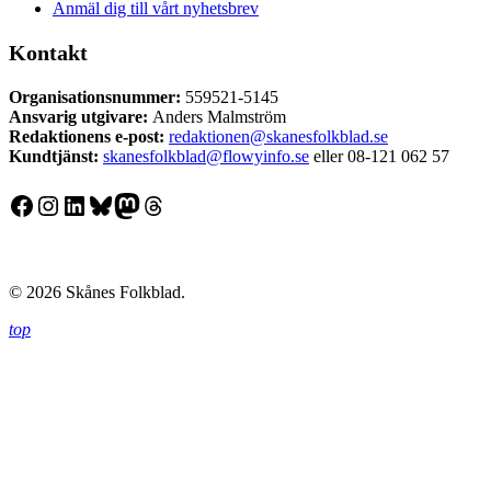
Anmäl dig till vårt nyhetsbrev
Kontakt
Organisationsnummer:
559521-5145
Ansvarig utgivare:
Anders Malmström
Redaktionens
e-post:
redaktionen@skanesfolkblad.se
Kundtjänst:
skanesfolkblad@flowyinfo.se
eller 08-121 062 57
Facebook
Instagram
LinkedIn
Bluesky
Mastodon
Threads
© 2026 Skånes Folkblad.
top