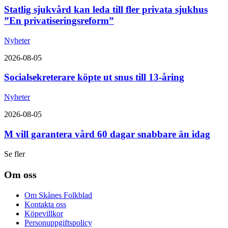
Statlig sjukvård kan leda till fler privata sjukhus
”En privatiseringsreform”
Nyheter
2026-08-05
Socialsekreterare köpte ut snus till 13-åring
Nyheter
2026-08-05
M vill garantera vård 60 dagar snabbare än idag
Se fler
Om oss
Om Skånes Folkblad
Kontakta oss
Köpevillkor
Personuppgiftspolicy