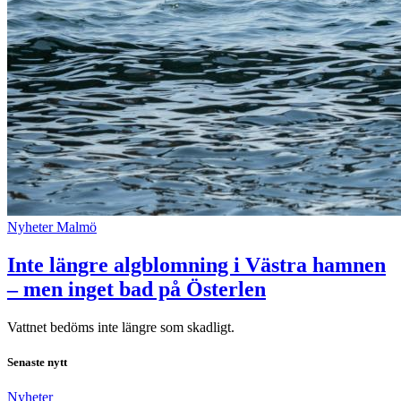
Nyheter
Malmö
Inte längre algblomning i Västra hamnen
– men inget bad på Österlen
Vattnet bedöms inte längre som skadligt.
Senaste nytt
Nyheter