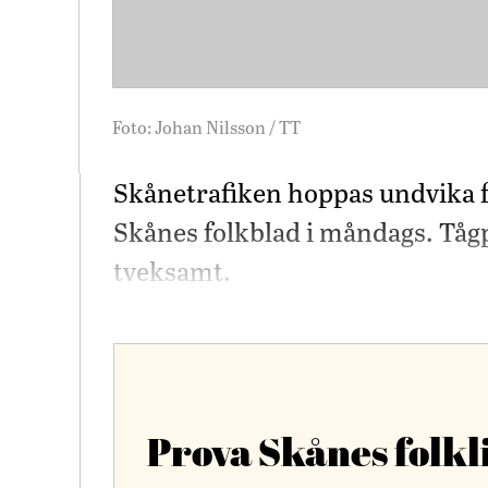
Foto: Johan Nilsson / TT
Skånetrafiken hoppas undvika 
Skånes folkblad i måndags. Tåg
tveksamt.
Prova Skånes folkl