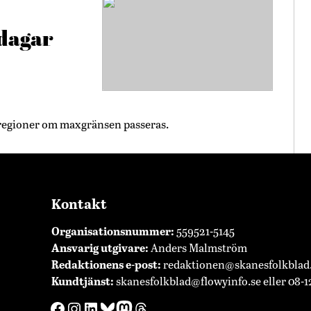
 dagar
a regioner om maxgränsen passeras.
Kontakt
Organisationsnummer:
559521-5145
Ansvarig utgivare:
Anders Malmström
Redaktionens
e-post:
redaktionen@skanesfolkblad
Kundtjänst:
skanesfolkblad@flowyinfo.se
eller 08-1
Facebook
Instagram
LinkedIn
Bluesky
Mastodon
Threads