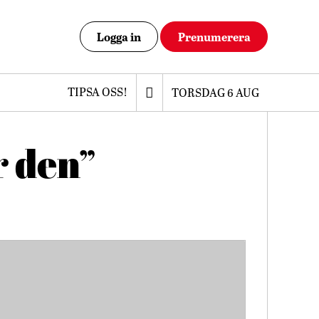
Logga in
Prenumerera
TIPSA OSS!
TORSDAG 6 AUG
r den”