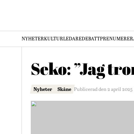
NYHETER
KULTUR
LEDARE
DEBATT
PRENUMERER
Seko: ”Jag tro
Nyheter
Skåne
Publicerad den 2 april 2025