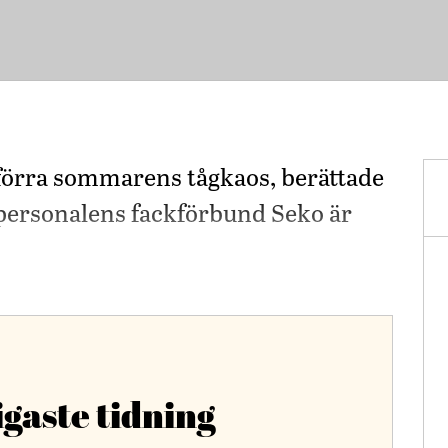
förra sommarens tågkaos, berättade
personalens fackförbund Seko är
igaste tidning