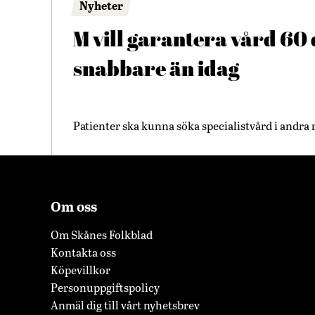
Nyheter
M vill garantera vård 60
snabbare än idag
Patienter ska kunna söka specialistvård i andr
Om oss
Om Skånes Folkblad
Kontakta oss
Köpevillkor
Personuppgiftspolicy
Anmäl dig till vårt nyhetsbrev