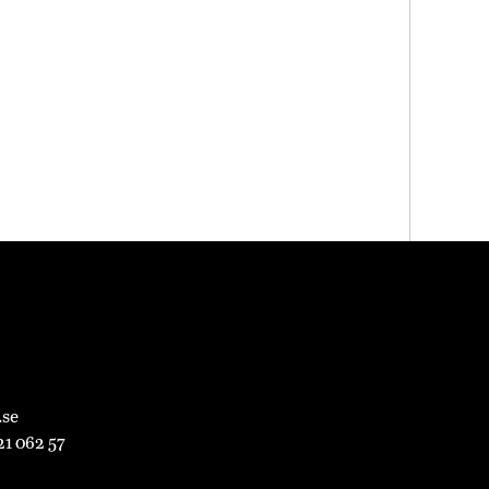
.se
21 062 57