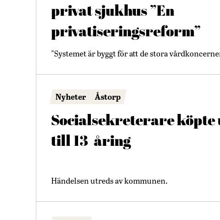
privat sjukhus ”En
privatiseringsreform”
"Systemet är byggt för att de stora vårdkoncern
Nyheter
Åstorp
Socialsekreterare köpte 
till 13-åring
Händelsen utreds av kommunen.