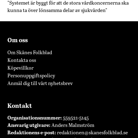
"Systemet är byggt för att de stora vårdkoncernerna ska
kunna ta över lönsamma delar av sjukvården"
Om oss
Om Skånes Folkblad
Kontakta oss
Köpevillkor
Personuppgiftspolicy
Anmäl dig till vårt nyhetsbrev
Kontakt
Organisationsnummer:
559521-5145
Ansvarig utgivare:
Anders Malmström
Redaktionens
e-post:
redaktionen@skanesfolkblad.se