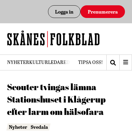
Logga in
Prenumerera
NYHETER
KULTUR
LEDARE
DEBATT
TIPSA OSS!
PRENUMERERA
Scouter tvingas lämna
Stationshuset i Klågerup
efter larm om hälsofara
Nyheter
Svedala