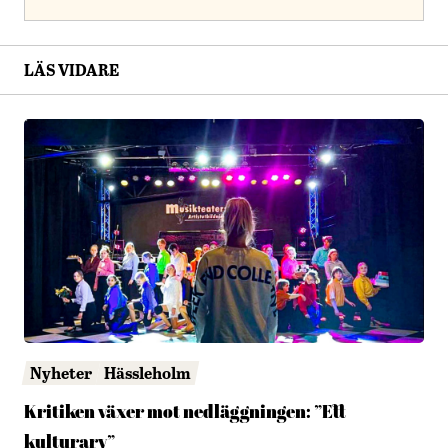
LÄS VIDARE
Nyheter
Hässleholm
Kritiken växer mot nedläggningen: ”Ett
kulturarv”