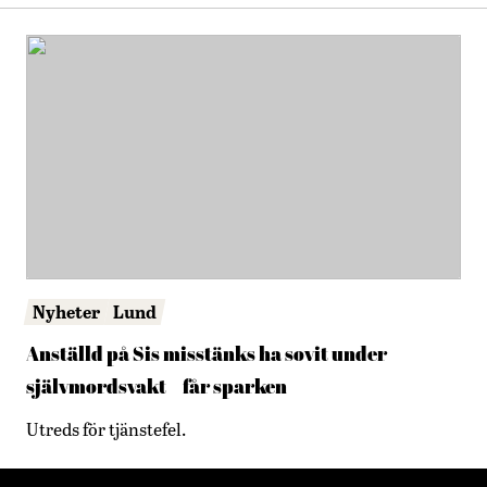
Nyheter
Lund
Anställd på Sis misstänks ha sovit under
självmordsvakt – får sparken
Utreds för tjänstefel.