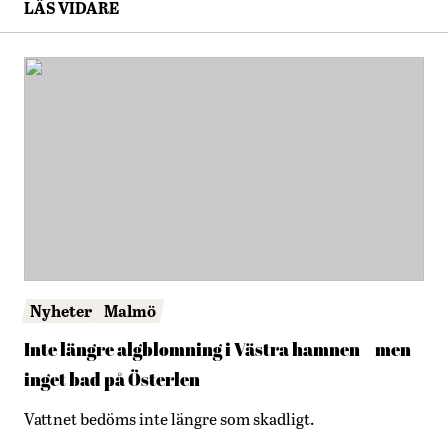
LÄS VIDARE
Nyheter
Malmö
Inte längre algblomning i Västra hamnen – men
inget bad på Österlen
Vattnet bedöms inte längre som skadligt.