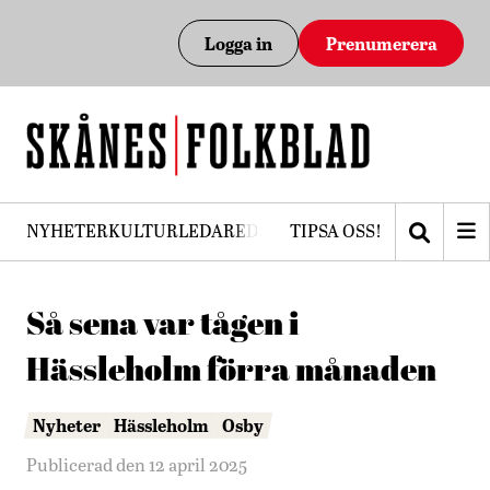
Logga in
Prenumerera
NYHETER
KULTUR
LEDARE
DEBATT
TIPSA OSS!
PRENUMERERA
Så sena var tågen i
Hässleholm förra månaden
Nyheter
Hässleholm
Osby
Publicerad den 12 april 2025