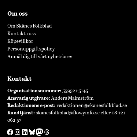
Om oss
Om Skånes Folkblad
Kontakta oss
Köpevillkor
Personuppgiftspolicy
Anmäl dig till vårt nyhetsbrev
Kontakt
Organisationsnummer:
559521-5145
Ansvarig utgivare:
Anders Malmström
Redaktionens
e-post:
redaktionen@skanesfolkblad.se
Kundtjänst:
skanesfolkblad@flowyinfo.se
eller 08-121
062 57
Facebook
Instagram
LinkedIn
Bluesky
Mastodon
Threads