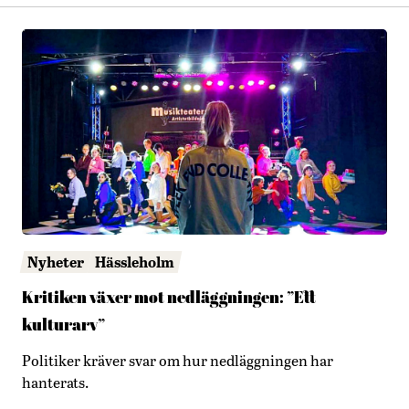
Nyheter
Hässleholm
Kritiken växer mot nedläggningen: ”Ett
kulturarv”
Politiker kräver svar om hur nedläggningen har
hanterats.