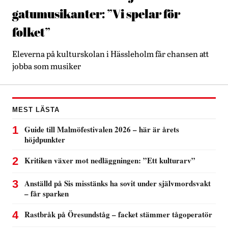
gatumusikanter: ”Vi spelar för
folket”
Eleverna på kulturskolan i Hässleholm får chansen att
jobba som musiker