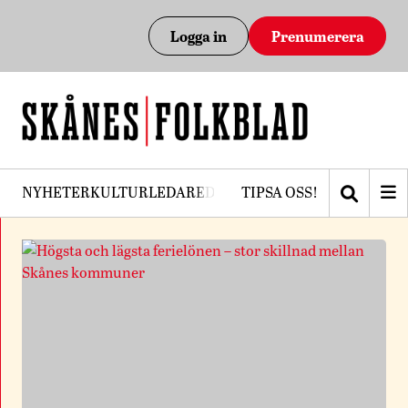
Logga in
Prenumerera
NYHETER
KULTUR
LEDARE
DEBATT
TIPSA OSS!
PRENUMERERA