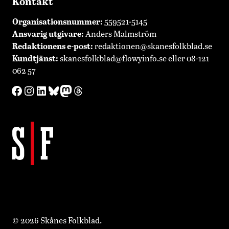
Kontakt
Organisationsnummer:
559521-5145
Ansvarig utgivare:
Anders Malmström
Redaktionens
e-post:
redaktionen@skanesfolkblad.se
Kundtjänst:
skanesfolkblad@flowyinfo.se
eller 08-121
062 57
Facebook
Instagram
LinkedIn
Bluesky
Mastodon
Threads
© 2026 Skånes Folkblad.