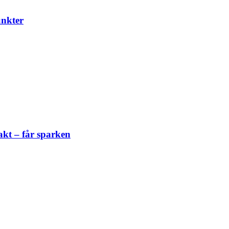
unkter
akt – får sparken