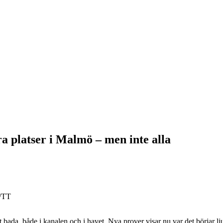
ra platser i Malmö – men inte alla
n/TT
t bada, både i kanalen och i havet. Nya prover visar nu var det börjar l