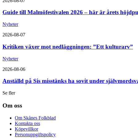
2026-08-07
Guide till Malmöfestivalen 2026 – här är årets höjdp
Nyheter
2026-08-07
Kritiken växer mot nedläggningen: ”Ett kulturarv”
Nyheter
2026-08-06
Anställd på Sis misstänks ha sovit under självmordsv
Se fler
Om oss
Om Skånes Folkblad
Kontakta oss
Köpevillkor
Personuppgiftspolicy