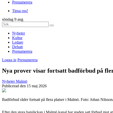
Prenumerera
Tipsa oss!
söndag 9 aug
Nyheter
Kultur
Ledare
Debatt
Prenumerera
Logga in
Prenumerera
Nya prover visar fortsatt badförbud på fle
Nyheter
Malmö
Publicerad den 15 maj 2026
Badförbud råder fortsatt på flera platser i Malmö. Foto: Johan Nilsso
Efter den stora bajsläckan i Malmö kanal har staden satt förbud mot at