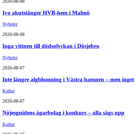
2026-08-08
Ivo akutstänger HVB-hem i Malmö
Nyheter
2026-08-08
Inga vittnen till dödsolyckan i Dösjebro
Nyheter
2026-08-07
Inte längre algblomning i Västra hamnen – men inget
Kultur
2026-08-07
Nöjesguidens ägarbolag i konkurs – alla sägs upp
Kultur