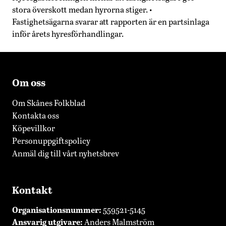
stora överskott medan hyrorna stiger. •
Fastighetsägarna svarar att rapporten är en partsinlaga
inför årets hyresförhandlingar.
Om oss
Om Skånes Folkblad
Kontakta oss
Köpevillkor
Personuppgiftspolicy
Anmäl dig till vårt nyhetsbrev
Kontakt
Organisationsnummer:
559521-5145
Ansvarig utgivare:
Anders Malmström