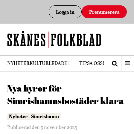
Logga in
Prenumerera
NYHETER
KULTUR
LEDARE
DEBATT
TIPSA OSS!
PRENUMERERA
Nya hyror för
Simrishamnsbostäder klara
Nyheter
Simrishamn
Publicerad den 5 november 2025