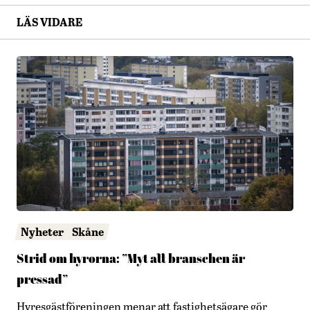
LÄS VIDARE
Nyheter
Skåne
Strid om hyrorna: ”Myt att branschen är
pressad”
Hyresgästföreningen menar att fastighetsägare gör