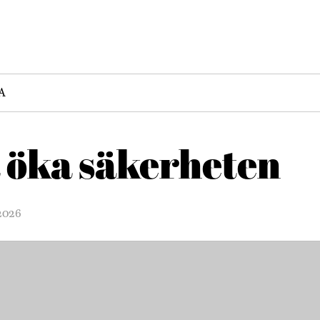
A
a öka säkerheten
 2026