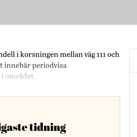
ndell i korsningen mellan väg 111 och
t innebär periodvisa
 i området.
igaste tidning