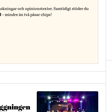
nskningar och opinionstexter. Samtidigt stöder du
d
– mindre än två påsar chips!
äggningen