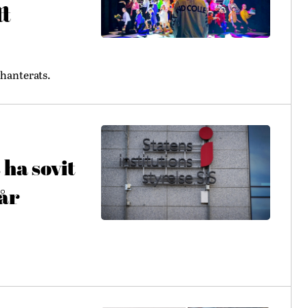
tt
hanterats.
 ha sovit
får