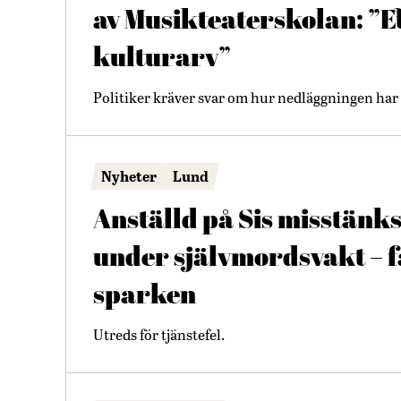
av Musikteaterskolan: ”E
kulturarv”
Politiker kräver svar om hur nedläggningen har 
Nyheter
Lund
Anställd på Sis misstänks
under självmordsvakt – 
sparken
Utreds för tjänstefel.