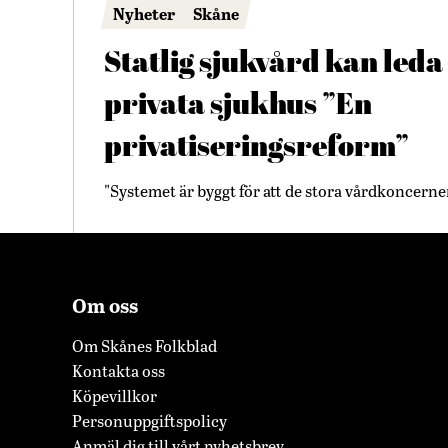
Nyheter
Skåne
Statlig sjukvård kan leda t
privata sjukhus ”En
privatiseringsreform”
"Systemet är byggt för att de stora vårdkoncern
Om oss
Om Skånes Folkblad
Kontakta oss
Köpevillkor
Personuppgiftspolicy
Anmäl dig till vårt nyhetsbrev