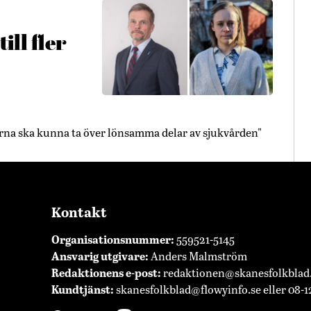
ill fler
erna ska kunna ta över lönsamma delar av sjukvården"
Kontakt
Organisationsnummer:
559521-5145
Ansvarig utgivare:
Anders Malmström
Redaktionens
e-post:
redaktionen@skanesfolkblad
Kundtjänst:
skanesfolkblad@flowyinfo.se
eller 08-1