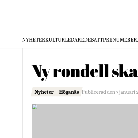
NYHETER
KULTUR
LEDARE
DEBATT
PRENUMERER
Ny rondell sk
Nyheter
Höganäs
Publicerad den 7 januari