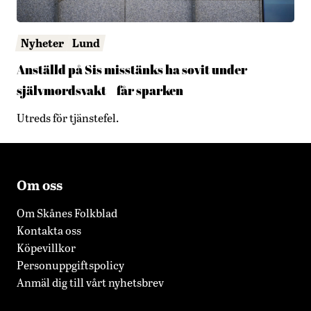
Nyheter
Lund
Anställd på Sis misstänks ha sovit under
självmordsvakt – får sparken
Utreds för tjänstefel.
Om oss
Om Skånes Folkblad
Kontakta oss
Köpevillkor
Personuppgiftspolicy
Anmäl dig till vårt nyhetsbrev