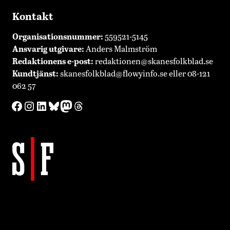
Kontakt
Organisationsnummer:
559521-5145
Ansvarig utgivare:
Anders Malmström
Redaktionens
e-post:
redaktionen@skanesfolkblad.se
Kundtjänst:
skanesfolkblad@flowyinfo.se
eller 08-121
062 57
Facebook
Instagram
LinkedIn
Bluesky
Mastodon
Threads