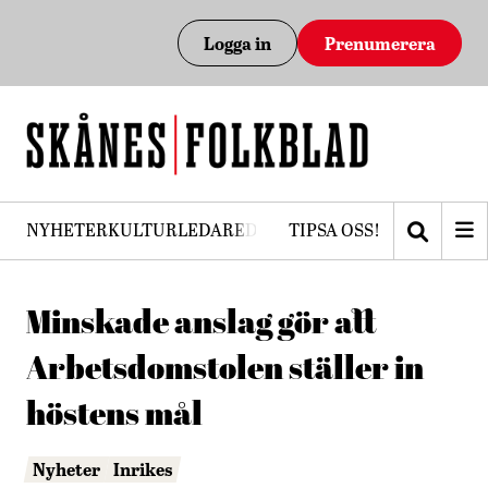
Logga in
Prenumerera
NYHETER
KULTUR
LEDARE
DEBATT
TIPSA OSS!
PRENUMERERA
Minskade anslag gör att
Arbetsdomstolen ställer in
höstens mål
Nyheter
Inrikes