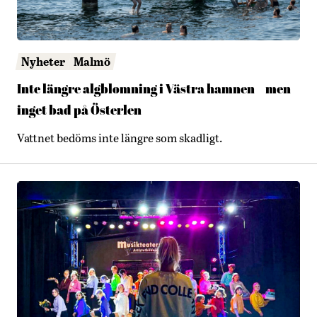
Nyheter
Malmö
Inte längre algblomning i Västra hamnen – men
inget bad på Österlen
Vattnet bedöms inte längre som skadligt.