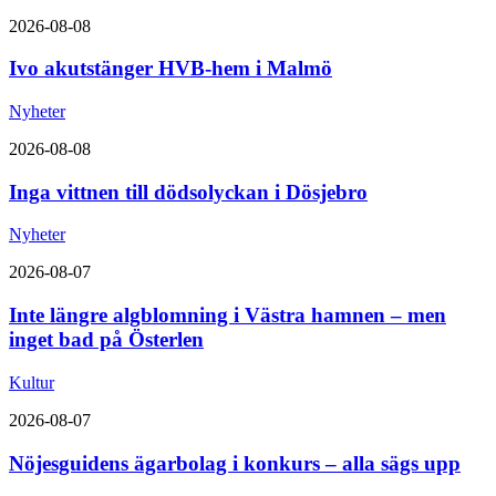
2026-08-08
Ivo akutstänger HVB-hem i Malmö
Nyheter
2026-08-08
Inga vittnen till dödsolyckan i Dösjebro
Nyheter
2026-08-07
Inte längre algblomning i Västra hamnen – men
inget bad på Österlen
Kultur
2026-08-07
Nöjesguidens ägarbolag i konkurs – alla sägs upp