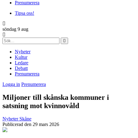
Prenumerera
Tipsa oss!
söndag 9 aug
Nyheter
Kultur
Ledare
Debatt
Prenumerera
Logga in
Prenumerera
Miljoner till skånska kommuner i
satsning mot kvinnovåld
Nyheter
Skåne
Publicerad den 29 mars 2026