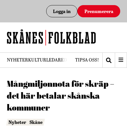
Logga in
Prenumerera
NYHETER
KULTUR
LEDARE
DEBATT
TIPSA OSS!
PRENUMERERA
Mångmiljonnota för skräp –
det här betalar skånska
kommuner
Nyheter
Skåne