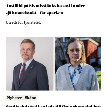
Anställd på Sis misstänks ha sovit under
självmordsvakt – får sparken
Utreds för tjänstefel.
Nyheter
Skåne