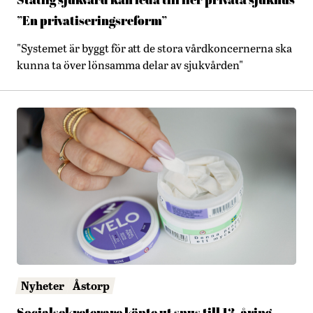
Statlig sjukvård kan leda till fler privata sjukhus
”En privatiseringsreform”
"Systemet är byggt för att de stora vårdkoncernerna ska
kunna ta över lönsamma delar av sjukvården"
Nyheter
Åstorp
Socialsekreterare köpte ut snus till 13-åring