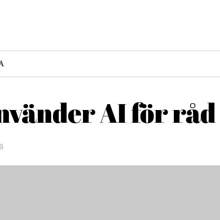
A
vänder AI för råd 
6