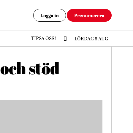
Logga in
Prenumerera
TIPSA OSS!
LÖRDAG 8 AUG
och stöd