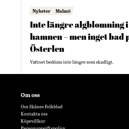
Nyheter
Malmö
Inte längre algblomning i
hamnen – men inget bad 
Österlen
Vattnet bedöms inte längre som skadligt.
Om oss
Om Skånes Folkblad
Kontakta oss
Köpevillkor
Personuppgiftspolicy