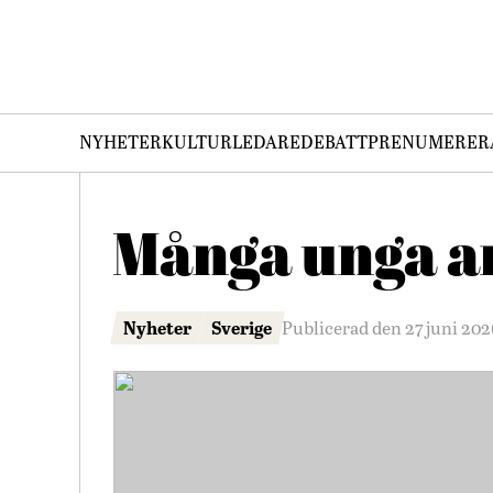
NYHETER
KULTUR
LEDARE
DEBATT
PRENUMERER
Många unga an
Nyheter
Sverige
Publicerad den 27 juni 202