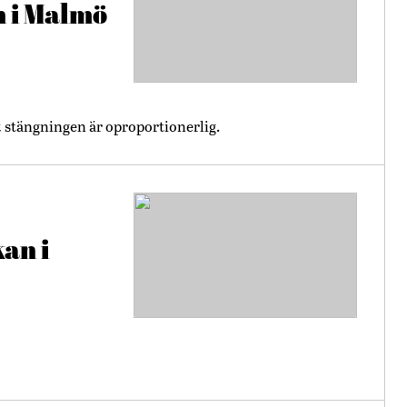
 i Malmö
t stängningen är oproportionerlig.
kan i