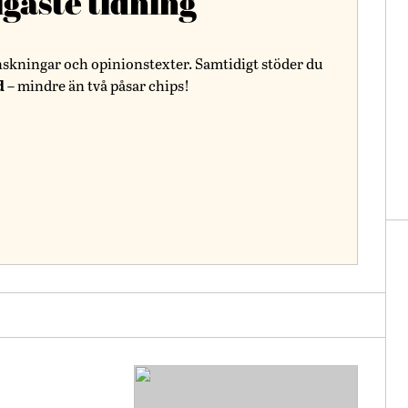
igaste tidning
nskningar och opinionstexter. Samtidigt stöder du
d
– mindre än två påsar chips!