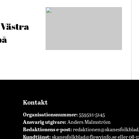
 Västra
på
Kontakt
Organisationsnummer:
559521-5145
Ansvarig utgivare:
Anders Malmström
Redaktionens
e-post:
redaktionen@skanesfolkblad
Kundtjänst:
skanesfolkblad@flowyinfo.se
eller 08-1