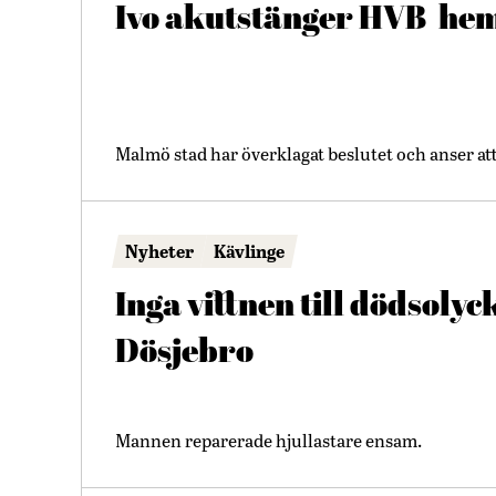
Ivo akutstänger HVB-hem
Malmö stad har överklagat beslutet och anser at
Nyheter
Kävlinge
Inga vittnen till dödsolyc
Dösjebro
Mannen reparerade hjullastare ensam.