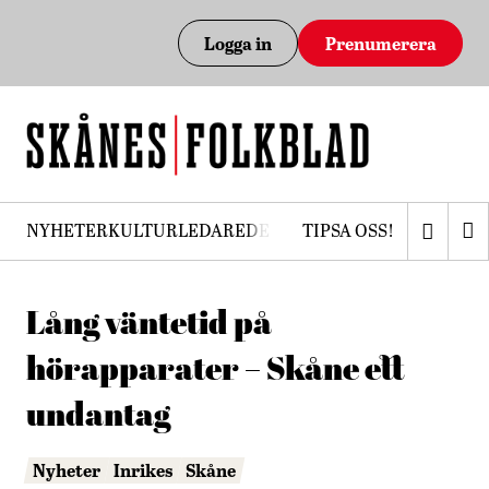
Logga in
Prenumerera
NYHETER
KULTUR
LEDARE
DEBATT
TIPSA OSS!
PRENUMERERA
Lång väntetid på
hörapparater – Skåne ett
undantag
Nyheter
Inrikes
Skåne