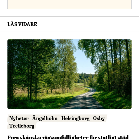
LÄS VIDARE
Nyheter
Ängelholm
Helsingborg
Osby
Trelleborg
Fyra skånska vägsamfälligheter får statligt stöd