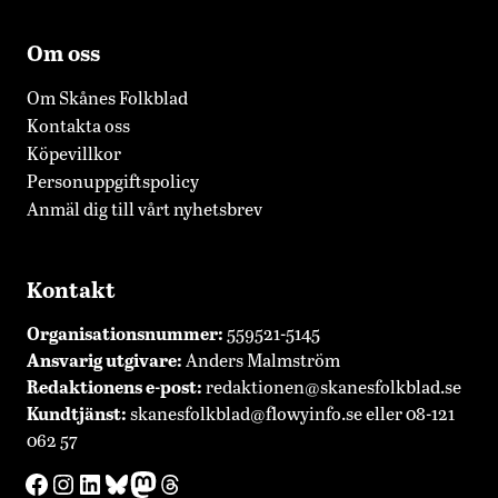
Om oss
Om Skånes Folkblad
Kontakta oss
Köpevillkor
Personuppgiftspolicy
Anmäl dig till vårt nyhetsbrev
Kontakt
Organisationsnummer:
559521-5145
Ansvarig utgivare:
Anders Malmström
Redaktionens
e-post:
redaktionen@skanesfolkblad.se
Kundtjänst:
skanesfolkblad@flowyinfo.se
eller 08-121
062 57
Facebook
Instagram
LinkedIn
Bluesky
Mastodon
Threads