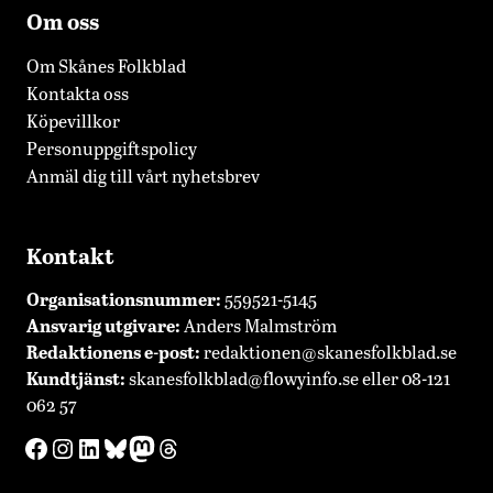
Om oss
Om Skånes Folkblad
Kontakta oss
Köpevillkor
Personuppgiftspolicy
Anmäl dig till vårt nyhetsbrev
Kontakt
Organisationsnummer:
559521-5145
Ansvarig utgivare:
Anders Malmström
Redaktionens
e-post:
redaktionen@skanesfolkblad.se
Kundtjänst:
skanesfolkblad@flowyinfo.se
eller 08-121
062 57
Facebook
Instagram
LinkedIn
Bluesky
Mastodon
Threads