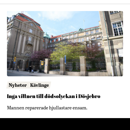
Nyheter
Kävlinge
Inga vittnen till dödsolyckan i Dösjebro
Mannen reparerade hjullastare ensam.