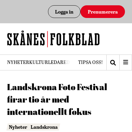
Logga in
Prenumerera
NYHETER
KULTUR
LEDARE
DEBATT
TIPSA OSS!
PRENUMERERA
Landskrona Foto Festival
firar tio år med
internationellt fokus
Nyheter
Landskrona