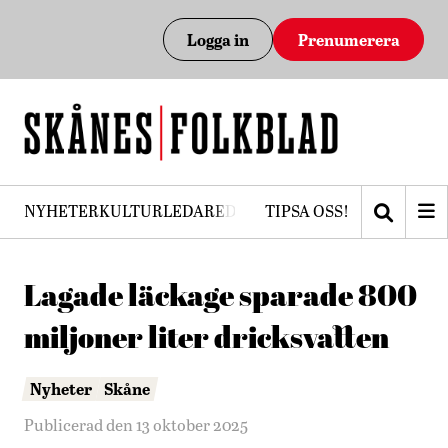
Logga in
Prenumerera
NYHETER
KULTUR
LEDARE
DEBATT
TIPSA OSS!
PRENUMERERA
Lagade läckage sparade 800
miljoner liter dricksvatten
Nyheter
Skåne
Publicerad den 13 oktober 2025