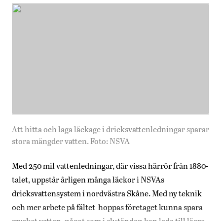
Att hitta och laga läckage i dricksvattenledningar sparar
stora mängder vatten. Foto: NSVA
Med 250 mil vattenledningar, där vissa härrör från 1880-
talet, uppstår årligen många läckor i NSVAs
dricksvattensystem i nordvästra Skåne. Med ny teknik
och mer arbete på fältet hoppas företaget kunna spara
mycket vatten, något som i slutändan kan leda till lägre