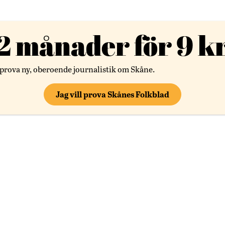
gaste tidning
2 månader för 9 k
skningar och opinionstexter. Samtidigt stöder du
– mindre än två påsar chips!
 prova ny, oberoende journalistik om Skåne.
Jag vill prova Skånes Folkblad