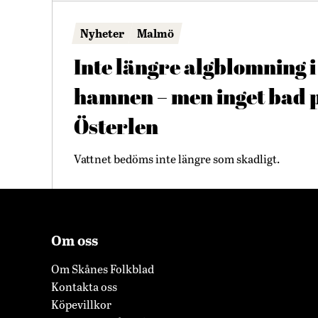
Nyheter
Malmö
Inte längre algblomning i
hamnen – men inget bad 
Österlen
Vattnet bedöms inte längre som skadligt.
Om oss
Om Skånes Folkblad
Kontakta oss
Köpevillkor