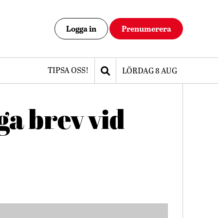
Logga in
Prenumerera
TIPSA OSS!
LÖRDAG 8 AUG
ga brev vid