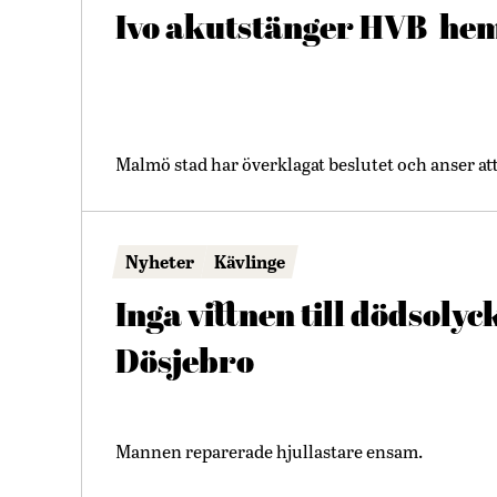
Ivo akutstänger HVB-hem
Malmö stad har överklagat beslutet och anser at
Nyheter
Kävlinge
Inga vittnen till dödsolyc
Dösjebro
Mannen reparerade hjullastare ensam.