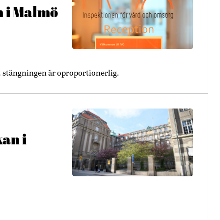
 i Malmö
t stängningen är oproportionerlig.
kan i