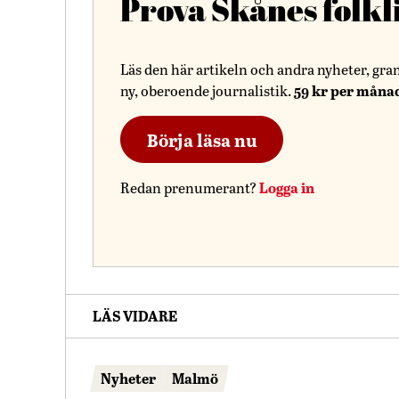
Prova Skånes folkl
Läs den här artikeln och andra nyheter, gra
59 kr per måna
ny, oberoende journalistik.
Börja läsa nu
Logga in
Redan prenumerant?
LÄS VIDARE
Nyheter
Malmö