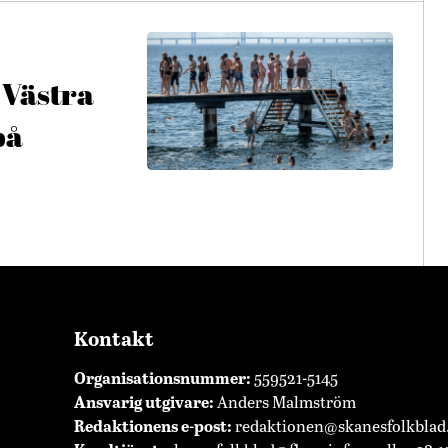
 Västra
på
Kontakt
Organisationsnummer:
559521-5145
Ansvarig utgivare:
Anders Malmström
Redaktionens
e-post:
redaktionen@skanesfolkblad