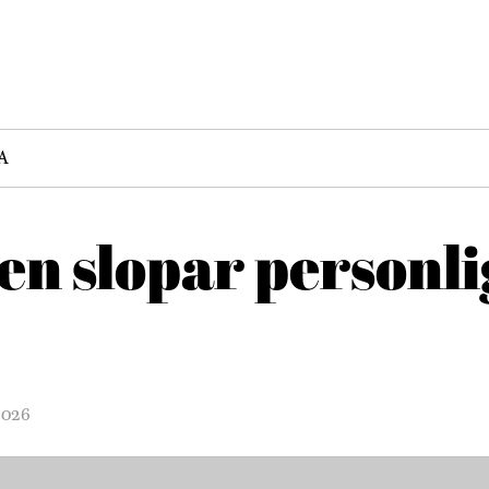
A
n slopar personli
2026