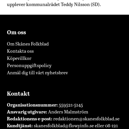
upplever kommunalrådet Teddy Nilsson (SD).
Om oss
Om Skånes Folkblad
Kontakta oss
Köpevillkor
Personuppgiftspolicy
Anmäl dig till vårt nyhetsbrev
Kontakt
Organisationsnummer:
559521-5145
Ansvarig utgivare:
Anders Malmström
Redaktionens
e-post:
redaktionen@skanesfolkblad.se
Kundtjänst:
skanesfolkblad@flowyinfo.se
eller 08-121