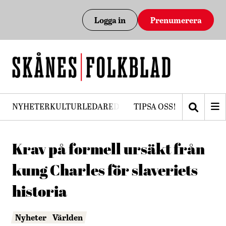
Logga in
Prenumerera
NYHETER
KULTUR
LEDARE
DEBATT
TIPSA OSS!
PRENUMERERA
Krav på formell ursäkt från
kung Charles för slaveriets
historia
Nyheter
Världen