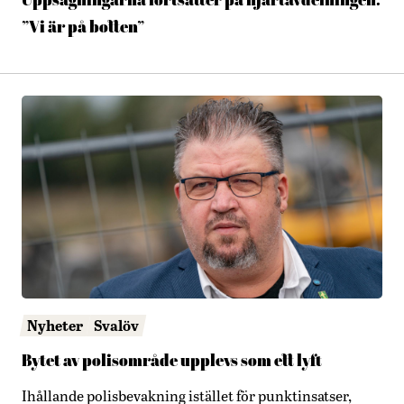
Uppsägningarna fortsätter på hjärtavdelningen:
”Vi är på botten”
Nyheter
Svalöv
Bytet av polisområde upplevs som ett lyft
Ihållande polisbevakning istället för punktinsatser,