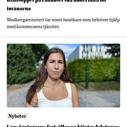
Kvällsöppet på rådhuset ska underlätta för
invånarna
Medborgarcentert tar emot besökare som behöver hjälp
med kommunens tjänster.
Nyheter