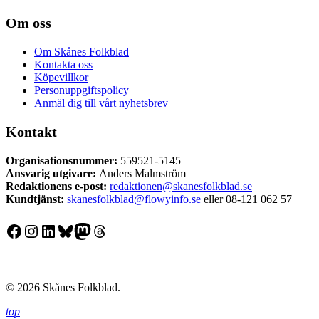
Om oss
Om Skånes Folkblad
Kontakta oss
Köpevillkor
Personuppgiftspolicy
Anmäl dig till vårt nyhetsbrev
Kontakt
Organisationsnummer:
559521-5145
Ansvarig utgivare:
Anders Malmström
Redaktionens
e-post:
redaktionen@skanesfolkblad.se
Kundtjänst:
skanesfolkblad@flowyinfo.se
eller 08-121 062 57
Facebook
Instagram
LinkedIn
Bluesky
Mastodon
Threads
© 2026 Skånes Folkblad.
top