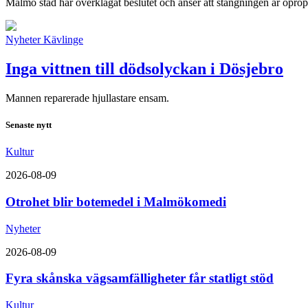
Malmö stad har överklagat beslutet och anser att stängningen är opropo
Nyheter
Kävlinge
Inga vittnen till dödsolyckan i Dösjebro
Mannen reparerade hjullastare ensam.
Senaste nytt
Kultur
2026-08-09
Otrohet blir botemedel i Malmökomedi
Nyheter
2026-08-09
Fyra skånska vägsamfälligheter får statligt stöd
Kultur