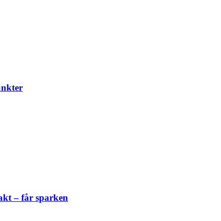
unkter
akt – får sparken