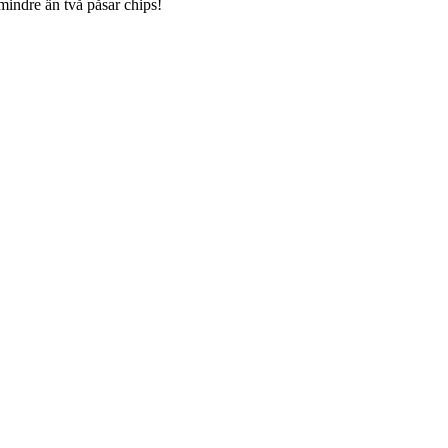
mindre än två påsar chips!