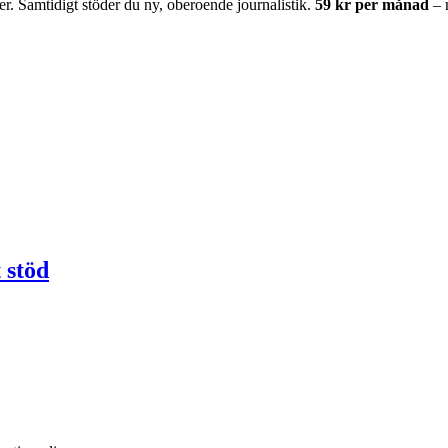
er. Samtidigt stöder du ny, oberoende journalistik.
59 kr per månad
– 
 stöd