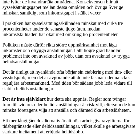
inte lyfter de invandrartäta områdena. Konsekvensen blir att
sysselsättningsgapet mellan dessa områden och övriga Sverige
minskar, samtidigt som inkomstgapet i stället växer.
I praktiken har sysselsättningsskillnaden minskat med cirka tre
procentenheter under de senaste tjugo åren, medan
inkomstskillnaden har ökat med omkring tio procentenheter.
Politiken måste därför rikta större uppmärksamhet mot låga
inkomster och otrygga anställningar. I allt högre grad handlar
problemet inte om avsaknad av jobb, utan om avsaknad av trygga
heltidsanställningar.
Det är rimligt att nyanlända ofta börjar sin etablering med tim- eller
visstidsjobb, men det är avgörande att de inte fastnar i denna icke-
reguljära arbetsmarknad. Med tiden bör sådana jobb leda vidare till
stabila heltidsanställningar.
Det är inte självklart
hur detta ska uppnås. Regler som tvingar
fram tillsvidare- eller heltidsanställningar är riskfyllt, eftersom de kan
minska företagens vilja att anställa och därmed öka arbetslösheten.
Ett mer långtgående alternativ är att höja arbetsgivaravgifterna för
tidsbegränsade eller deltidsanställningar, vilket skulle ge arbetsgivare
starkare incitament att erbjuda heltidsjobb.