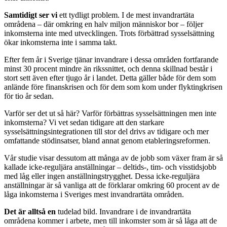
Samtidigt ser vi
ett tydligt problem. I de mest invandrartäta
områdena – där omkring en halv miljon människor bor – följer
inkomsterna inte med utvecklingen. Trots förbättrad sysselsättning
ökar inkomsterna inte i samma takt.
Efter fem år i Sverige tjänar invandrare i dessa områden fortfarande
minst 30 procent mindre än rikssnittet, och denna skillnad består i
stort sett även efter tjugo år i landet. Detta gäller både för dem som
anlände före finanskrisen och för dem som kom under flyktingkrisen
för tio år sedan.
Varför ser det ut så här? Varför förbättras sysselsättningen men inte
inkomsterna? Vi vet sedan tidigare att den starkare
sysselsättningsintegrationen till stor del drivs av tidigare och mer
omfattande stödinsatser, bland annat genom etableringsreformen.
Vår studie visar dessutom att många av de jobb som växer fram är så
kallade icke-reguljära anställningar – deltids-, tim- och visstidsjobb
med låg eller ingen anställningstrygghet. Dessa icke-reguljära
anställningar är så vanliga att de förklarar omkring 60 procent av de
låga inkomsterna i Sveriges mest invandrartäta områden.
Det är alltså en
tudelad bild. Invandrare i de invandrartäta
områdena kommer i arbete, men till inkomster som är så låga att de