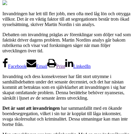
Invandringen har lett till fler jobb, men ofta med låg lön och otrygga
villkor. Det är en viktig faktor till att segregationen består trots ökad
sysselsättning, skriver Martin Nordin i sin analys.
Debatten om invandring präglas av förenklingar som döljer vad som
faktiskt driver dagens problem. Martin Nordins analys går bakom
rubrikerna och visar vad forskningen säger när man följer
utvecklingen över tid.
Facebook
Email
Print
LinkedIn
Invandring och dess konsekvenser har fått stort utrymme i
samhällsdebatten under det senaste decenniet, och det har nästan
kommit att betraktas som en självklarhet att invandringen i sig har
skapat omfattande problem. Denna berättelse behöver nyanseras,
särskilt i ljuset av de senaste årens utveckling.
Det är sant att invandringen
har sammanfallit med en ökande
boendesegregation, vilket i sin tur är kopplat till låga inkomster,
svaga skolresultat och kriminalitet. Dessa utmaningar kan man inte
bortse från.