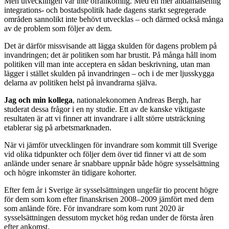
Men utvecklingen var inte ofrånkomlig. Med en mer ändamålsenlig
integrations- och bostadspolitik hade dagens starkt segregerade
områden sannolikt inte behövt utvecklas – och därmed också många
av de problem som följer av dem.
Det är därför missvisande att lägga skulden för dagens problem på
invandringen; det är politiken som har brustit. På många håll inom
politiken vill man inte acceptera en sådan beskrivning, utan man
lägger i stället skulden på invandringen – och i de mer ljusskygga
delarna av politiken helst på invandrarna själva.
Jag och min kollega
, nationalekonomen Andreas Bergh, har
studerat dessa frågor i en ny studie. Ett av de kanske viktigaste
resultaten är att vi finner att invandrare i allt större utsträckning
etablerar sig på arbetsmarknaden.
När vi jämför utvecklingen för invandrare som kommit till Sverige
vid olika tidpunkter och följer dem över tid finner vi att de som
anlände under senare år snabbare uppnår både högre sysselsättning
och högre inkomster än tidigare kohorter.
Efter fem år i Sverige är sysselsättningen ungefär tio procent högre
för dem som kom efter finanskrisen 2008–2009 jämfört med dem
som anlände före. För invandrare som kom runt 2020 är
sysselsättningen dessutom mycket hög redan under de första åren
efter ankomst.