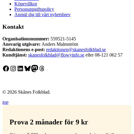
Köpevillkor
Personuppgiftspolicy
Anmäl dig till vårt nyhetsbrev
Kontakt
Organisationsnummer:
559521-5145
Ansvarig utgivare:
Anders Malmström
Redaktionens
e-post:
redaktionen@skanesfolkblad.se
Kundtjänst:
skanesfolkblad@flowyinfo.se
eller 08-121 062 57
Facebook
Instagram
LinkedIn
Bluesky
Mastodon
Threads
© 2026 Skånes Folkblad.
top
Prova 2 månader för 9 kr