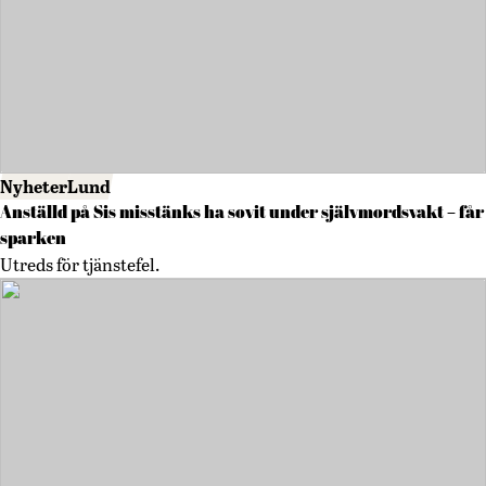
Nyheter
Lund
Anställd på Sis misstänks ha sovit under självmordsvakt – får
sparken
Utreds för tjänstefel.