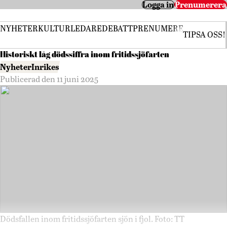
Logga in
Prenumerera
NYHETER
KULTUR
LEDARE
DEBATT
PRENUMERERA
TIPSA OSS!
Historiskt låg dödssiffra inom fritidssjöfarten
Nyheter
Inrikes
Publicerad den 11 juni 2025
Dödsfallen inom fritidssjöfarten sjön i fjol. Foto: TT