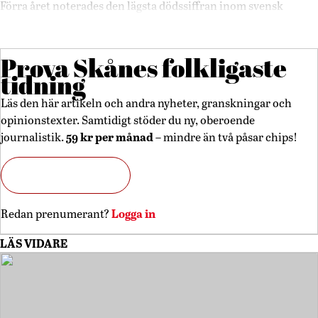
Förra året noterades den lägsta dödssiffran inom svensk
fritidssjöfart på 50 år, med 13 omkomna.
Prova Skånes folkligaste
tidning
Läs den här artikeln och andra nyheter, granskningar och
opinionstexter. Samtidigt stöder du ny, oberoende
59 kr per månad
journalistik.
– mindre än två påsar chips!
Börja läsa nu
Logga in
Redan prenumerant?
LÄS VIDARE