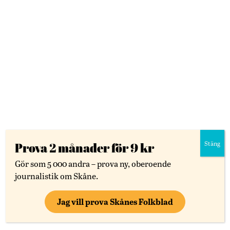
LÄS VIDARE
Stäng
Prova 2 månader för 9 kr
Gör som 5 000 andra – prova ny, oberoende
Nyheter
Skåne
journalistik om Skåne.
Förstatligande kan leda till fler privat sjukhus
Jag vill prova Skånes Folkblad
”En privatiseringsreform”
"Systemet är byggt för att de stora vårdkoncernerna