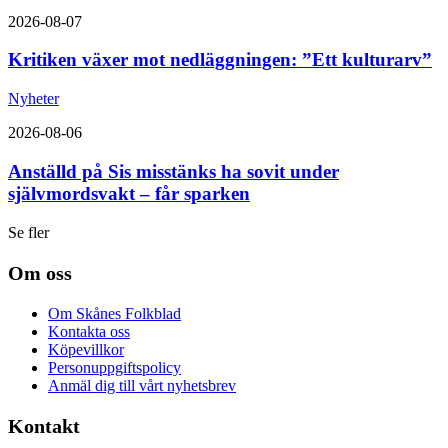
2026-08-07
Kritiken växer mot nedläggningen: ”Ett kulturarv”
Nyheter
2026-08-06
Anställd på Sis misstänks ha sovit under
självmordsvakt – får sparken
Se fler
Om oss
Om Skånes Folkblad
Kontakta oss
Köpevillkor
Personuppgiftspolicy
Anmäl dig till vårt nyhetsbrev
Kontakt