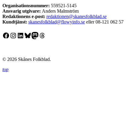
Organisationsnummer:
559521-5145
Ansvarig utgivare:
Anders Malmström
Redaktionens
e-post:
redaktionen@skanesfolkblad.se
Kundtjänst:
skanesfolkblad@flowyinfo.se
eller 08-121 062 57
Facebook
Instagram
LinkedIn
Bluesky
Mastodon
Threads
© 2026 Skånes Folkblad.
top