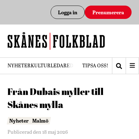
Logga in
Prenumerera
NYHETER
KULTUR
LEDARE
DEBATT
TIPSA OSS!
PRENUMERERA
Från Dubais myller till
Skånes mylla
Nyheter
Malmö
Publicerad den 18 maj 2026