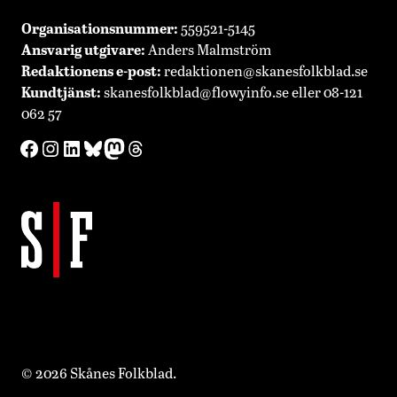
Organisationsnummer:
559521-5145
Ansvarig utgivare:
Anders Malmström
Redaktionens
e-post:
redaktionen@skanesfolkblad.se
Kundtjänst:
skanesfolkblad@flowyinfo.se
eller 08-121
062 57
Facebook
Instagram
LinkedIn
Bluesky
Mastodon
Threads
© 2026 Skånes Folkblad.