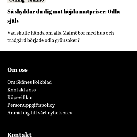
Så skyddar du dig mot höjda matpriser: Odla
själv
Vad skulle hända om alla Malmöbor med hus och
trädgård började odla grönsaker?
Om oss
Om Skånes Folkblad
Kontakta oss
Köpevillkor
Personuppgiftspolicy
Anmäl dig till vårt nyhetsbrev
Kontakt