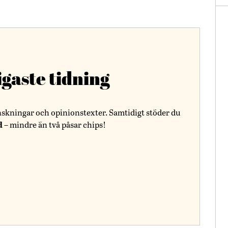
igaste tidning
nskningar och opinionstexter. Samtidigt stöder du
d
– mindre än två påsar chips!