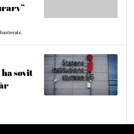
urarv”
hanterats.
 ha sovit
får