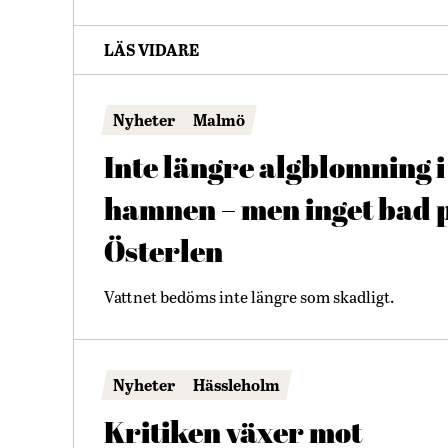
LÄS VIDARE
Nyheter
Malmö
Inte längre algblomning i
hamnen – men inget bad 
Österlen
Vattnet bedöms inte längre som skadligt.
Nyheter
Hässleholm
Kritiken växer mot