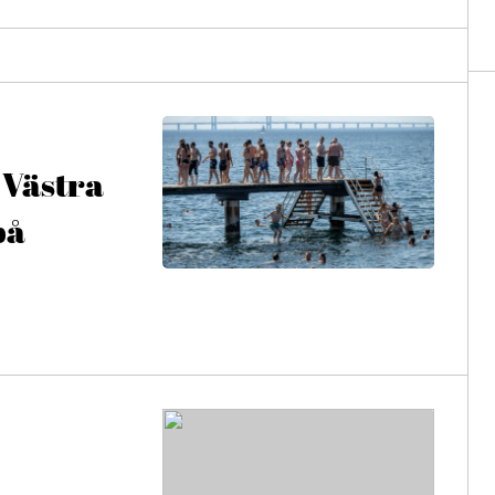
 Västra
på