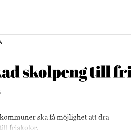
A
ad skolpeng till fr
5
t kommuner ska få möjlighet att dra
ll friskolor.