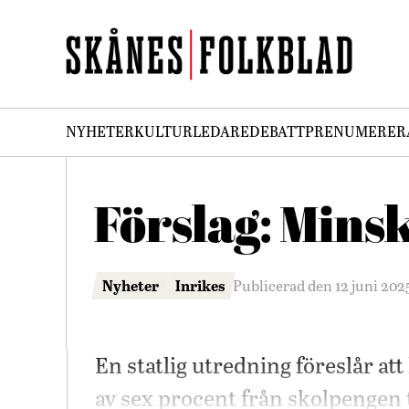
NYHETER
KULTUR
LEDARE
DEBATT
PRENUMERER
Förslag: Minsk
Nyheter
Inrikes
Publicerad den 12 juni 202
En statlig utredning föreslår at
av sex procent från skolpengen ti