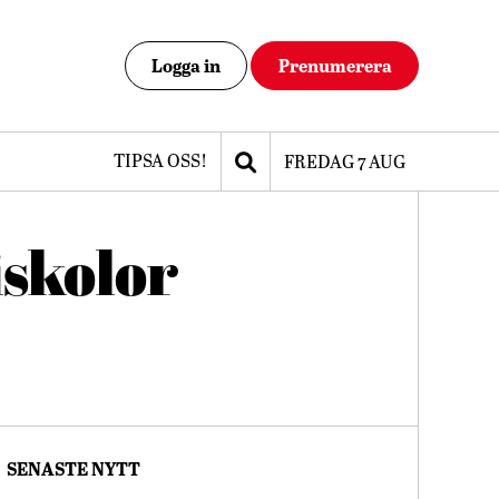
Logga in
Prenumerera
TIPSA OSS!
FREDAG 7 AUG
iskolor
SENASTE NYTT