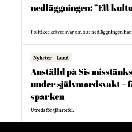
nedläggningen: ”Ett kult
Politiker kräver svar om hur nedläggningen har 
Nyheter
Lund
Anställd på Sis misstänks
under självmordsvakt – 
sparken
Utreds för tjänstefel.