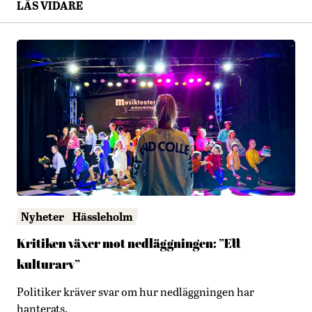
LÄS VIDARE
Nyheter
Hässleholm
Kritiken växer mot nedläggningen: ”Ett
kulturarv”
Politiker kräver svar om hur nedläggningen har
hanterats.