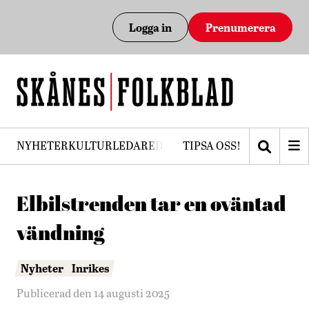
Logga in
Prenumerera
NYHETER
KULTUR
LEDARE
DEBATT
TIPSA OSS!
PRENUMERERA
Elbilstrenden tar en oväntad
vändning
Nyheter
Inrikes
Publicerad den 14 augusti 2025