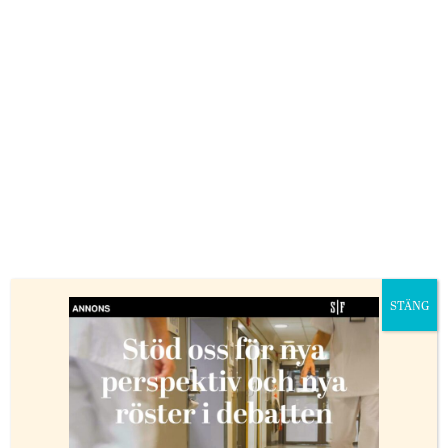
självförtroende förlorar de också sin tillhörighet och
sitt skydd i samhället – ett tomrum som i dag ofta fylls
av gängens egen sociala ordning.
Trots detta domineras debatten av krav på hårdare
straff, som om repressiva åtgärder kan ersätta det stöd
som aldrig gavs. Straffskärpningar signalerar
handlingskraft på kort sikt, men gör inget för att
minska inflödet av barn till gängen. De skjuter
problemen framför sig – till nästa generation.
Det är först när stödet är tidigt,
sammanhållet och uthålligt som barn
STÄNG
faktiskt fångas upp innan gängen gör
det.
Nordiska erfarenheter visar att tidiga och
samordnade insatser fungerar. Snabb kontakt med
barn och föräldrar, individuella planer, tydligt