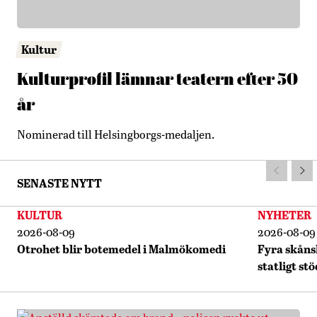
Kultur
Kulturprofil lämnar teatern efter 50
år
Nominerad till Helsingborgs-medaljen.
SENASTE NYTT
KULTUR
NYHETER
2026-08-09
2026-08-09
Otrohet blir botemedel i Malmökomedi
Fyra skåns
statligt stö