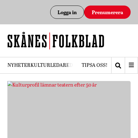
Logga in
Prenumerera
NYHETER
KULTUR
LEDARE
DEBATT
TIPSA OSS!
PRENUMERERA