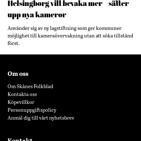
Helsingborg vill bevaka mer – sätter
upp nya kameror
Använder sig av ny lagstiftning som ger kommuner
möjlighet till kameraövervakning utan att söka tillstånd
först.
Om oss
Om Skånes Folkblad
Kontakta oss
Köpevillkor
Personuppgiftspolicy
Anmäl dig till vårt nyhetsbrev
Kontakt