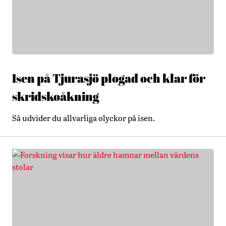
Isen på Tjurasjö plogad och klar för
skridskoåkning
Så udvider du allvarliga olyckor på isen.