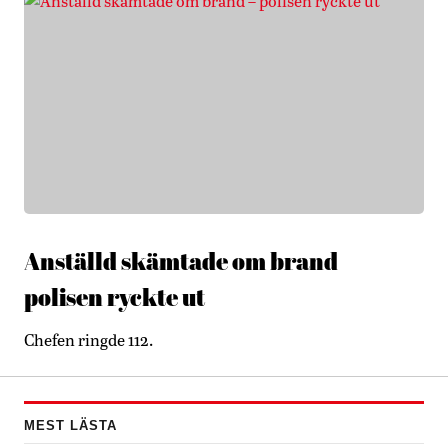
Anställd skämtade om brand –
polisen ryckte ut
Chefen ringde 112.