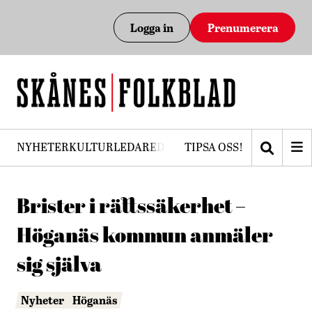
Logga in
Prenumerera
NYHETER
KULTUR
LEDARE
DEBATT
TIPSA OSS!
PRENUMERERA
Brister i rättssäkerhet –
Höganäs kommun anmäler
sig själva
Nyheter
Höganäs