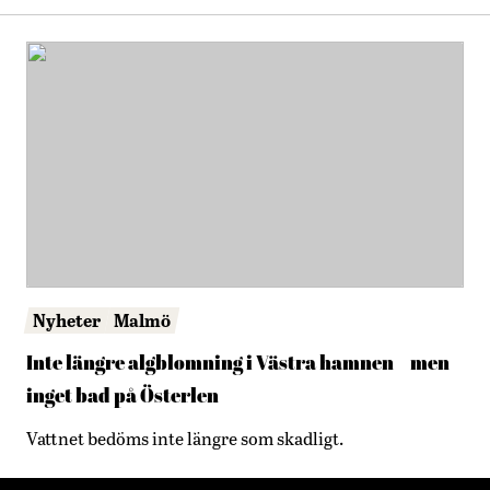
Nyheter
Malmö
Inte längre algblomning i Västra hamnen – men
inget bad på Österlen
Vattnet bedöms inte längre som skadligt.