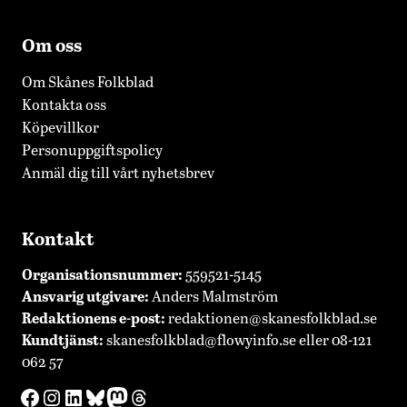
Om oss
Om Skånes Folkblad
Kontakta oss
Köpevillkor
Personuppgiftspolicy
Anmäl dig till vårt nyhetsbrev
Kontakt
Organisationsnummer:
559521-5145
Ansvarig utgivare:
Anders Malmström
Redaktionens
e-post:
redaktionen@skanesfolkblad.se
Kundtjänst:
skanesfolkblad@flowyinfo.se
eller 08-121
062 57
Facebook
Instagram
LinkedIn
Bluesky
Mastodon
Threads