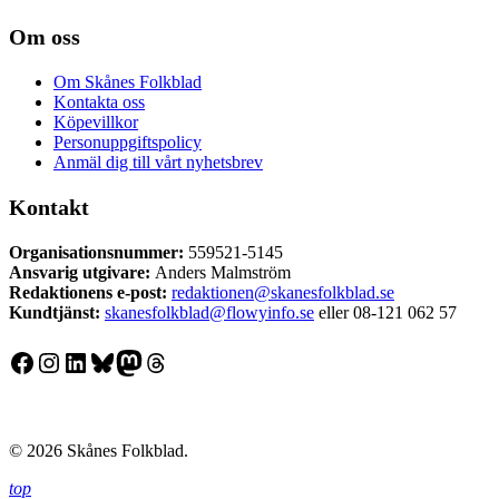
Om oss
Om Skånes Folkblad
Kontakta oss
Köpevillkor
Personuppgiftspolicy
Anmäl dig till vårt nyhetsbrev
Kontakt
Organisationsnummer:
559521-5145
Ansvarig utgivare:
Anders Malmström
Redaktionens
e-post:
redaktionen@skanesfolkblad.se
Kundtjänst:
skanesfolkblad@flowyinfo.se
eller 08-121 062 57
Facebook
Instagram
LinkedIn
Bluesky
Mastodon
Threads
© 2026 Skånes Folkblad.
top