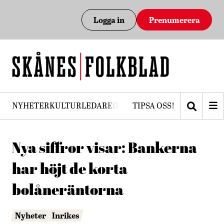
Logga in
Prenumerera
NYHETER
KULTUR
LEDARE
DEBATT
TIPSA OSS!
PRENUMERERA
Nya siffror visar: Bankerna
har höjt de korta
bolåneräntorna
Nyheter
Inrikes