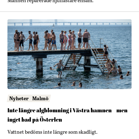
Mannen reparerade hjullastare ensam.
Nyheter
Malmö
Inte längre algblomning i Västra hamnen – men
inget bad på Österlen
Vattnet bedöms inte längre som skadligt.