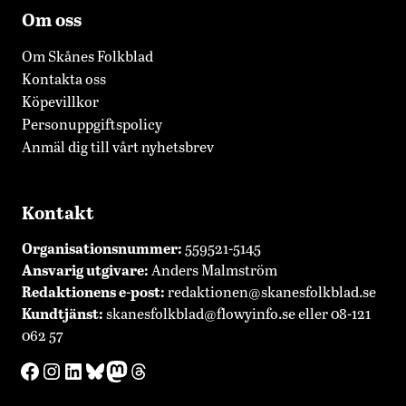
Om oss
Om Skånes Folkblad
Kontakta oss
Köpevillkor
Personuppgiftspolicy
Anmäl dig till vårt nyhetsbrev
Kontakt
Organisationsnummer:
559521-5145
Ansvarig utgivare:
Anders Malmström
Redaktionens
e-post:
redaktionen@skanesfolkblad.se
Kundtjänst:
skanesfolkblad@flowyinfo.se
eller 08-121
062 57
Facebook
Instagram
LinkedIn
Bluesky
Mastodon
Threads