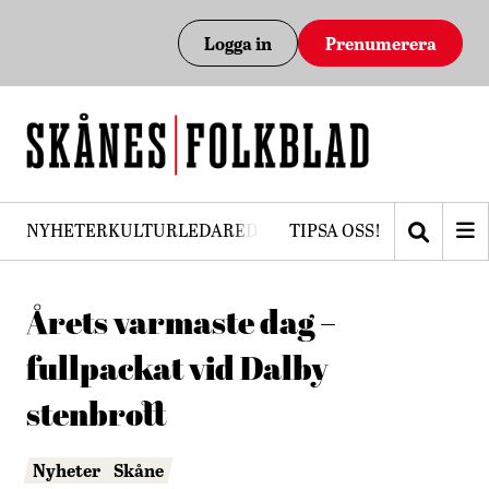
Logga in
Prenumerera
NYHETER
KULTUR
LEDARE
DEBATT
TIPSA OSS!
PRENUMERERA
Årets varmaste dag –
fullpackat vid Dalby
stenbrott
Nyheter
Skåne