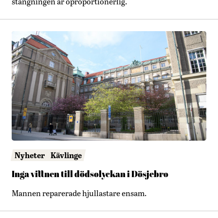
stängningen är oproportionerlig.
Nyheter
Kävlinge
Inga vittnen till dödsolyckan i Dösjebro
Mannen reparerade hjullastare ensam.