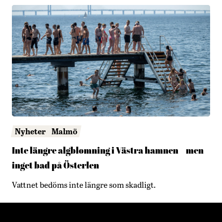
Nyheter
Malmö
Inte längre algblomning i Västra hamnen – men
inget bad på Österlen
Vattnet bedöms inte längre som skadligt.