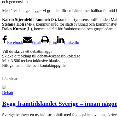
och gemenskap.
Med årets budget lägger vi grunden för en bättre, mer hållbar framtid 
Katrin Stjernfeldt Jammeh
(S), kommunstyrelsens ordförande i Ma
Stefana Hoti
(MP), kommunalråd för stadsbyggnad och kommunstyrel
Roko Kursar
(L), kommunalråd för funktionsstöd och gruppledare i
Facebook
Email
Print
LinkedIn
Vill du skriva ett debattinlägg?
Skicka ditt bidrag till
debatt@skanesfolkblad.se
Max 3 500 tecken inklusive blanksteg.
Bifoga namn, titel och kontaktuppgifter.
Läs vidare
Debatt
Bygg framtidslandet Sverige – innan någo
Sverige behöver en ny industripolitik med fokus på innovation, skriv