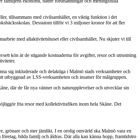
er familjens ekonomi, bättre förutsättningar och meningsfulla
ler, tillsammans med civilsamhället, en viktig funktion i det
sbäcksskolan. Dessutom tillför vi 3 miljoner kronor för att fler
bete med allaktivitetshuset eller civilsamhället. Nu skjuter vi till
 Oavsett kön är de stigande kostnaderna för avgifter, resor och utrustning
iviteter.
änna sig inkluderade och delaktiga i Malmö stads verksamheter och
rtsatt utbyggnad av LSS-verksamheten och insatser för målgruppen.
kåne, där de får nya vänner och naturupplevelser och utvecklar sin
liggör fria resor med kollektivtrafiken inom hela Skåne. Det
are, grönare och mer jämlikt. I en orolig omvärld ska Malmö vara en
ta företag, bilda familj och åldras. Där alla kan känna hopp, framtidstro