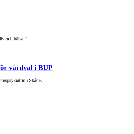
liv och hälsa.”
för vårdval i BUP
omspsykiatrin i Skåne.