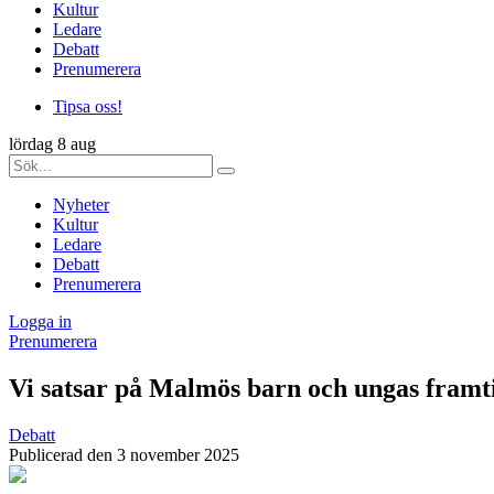
Kultur
Ledare
Debatt
Prenumerera
Tipsa oss!
lördag 8 aug
Nyheter
Kultur
Ledare
Debatt
Prenumerera
Logga in
Prenumerera
Vi satsar på Malmös barn och ungas framt
Debatt
Publicerad den 3 november 2025