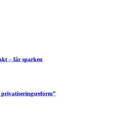
akt – får sparken
n privatiseringsreform”