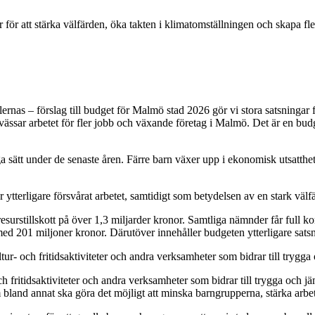
ör att stärka välfärden, öka takten i klimatomställningen och skapa fle
nas – förslag till budget för Malmö stad 2026 gör vi stora satsningar 
vässar arbetet för fler jobb och växande företag i Malmö. Det är en budg
sätt under de senaste åren. Färre barn växer upp i ekonomisk utsatthet 
ytterligare försvårat arbetet, samtidigt som betydelsen av en stark välf
rstillskott på över 1,3 miljarder kronor. Samtliga nämnder får full komp
ed 201 miljoner kronor. Därutöver innehåller budgeten ytterligare sats
ur- och fritidsaktiviteter och andra verksamheter som bidrar till trygg
 fritidsaktiviteter och andra verksamheter som bidrar till trygga och jä
bland annat ska göra det möjligt att minska barngrupperna, stärka arbete