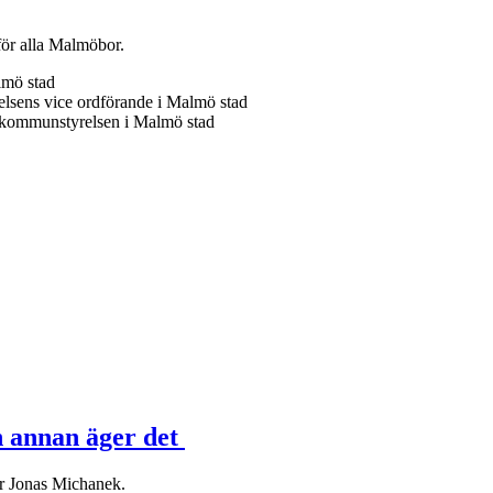
för alla Malmöbor.
lmö stad
sens vice ordförande i Malmö stad
 kommunstyrelsen i Malmö stad
n annan äger det
er Jonas Michanek.