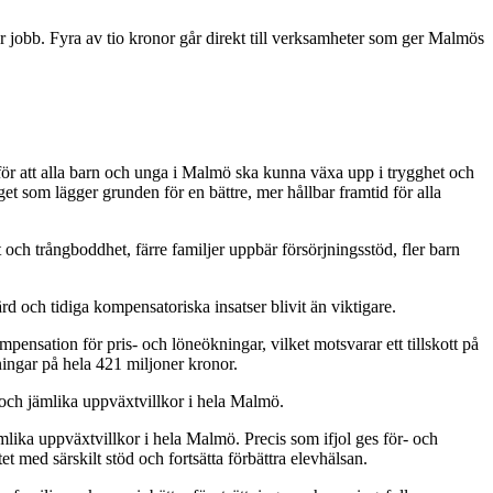
r jobb. Fyra av tio kronor går direkt till verksamheter som ger Malmös
för att alla barn och unga i Malmö ska kunna växa upp i trygghet och
et som lägger grunden för en bättre, mer hållbar framtid för alla
och trångboddhet, färre familjer uppbär försörjningsstöd, fler barn
ärd och tidiga kompensatoriska insatser blivit än viktigare.
ensation för pris- och löneökningar, vilket motsvarar ett tillskott på
ningar på hela 421 miljoner kronor.
a och jämlika uppväxtvillkor i hela Malmö.
mlika uppväxtvillkor i hela Malmö. Precis som ifjol ges för- och
t med särskilt stöd och fortsätta förbättra elevhälsan.