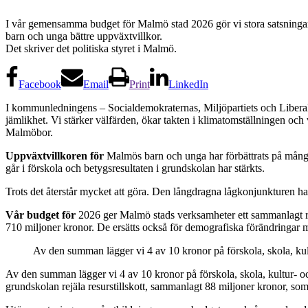
I vår gemensamma budget för Malmö stad 2026 gör vi stora satsningar f
barn och unga bättre uppväxtvillkor.
Det skriver det politiska styret i Malmö.
Facebook
Email
Print
LinkedIn
I kommunledningens – Socialdemokraternas, Miljöpartiets och Liberaler
jämlikhet. Vi stärker välfärden, ökar takten i klimatomställningen och 
Malmöbor.
Uppväxtvillkoren för
Malmös barn och unga har förbättrats på många 
går i förskola och betygsresultaten i grundskolan har stärkts.
Trots det återstår mycket att göra. Den långdragna lågkonjunkturen har 
Vår budget för
2026 ger Malmö stads verksamheter ett sammanlagt resu
710 miljoner kronor. De ersätts också för demografiska förändringar m
Av den summan lägger vi 4 av 10 kronor på förskola, skola, kult
Av den summan lägger vi 4 av 10 kronor på förskola, skola, kultur- och
grundskolan rejäla resurstillskott, sammanlagt 88 miljoner kronor, som 