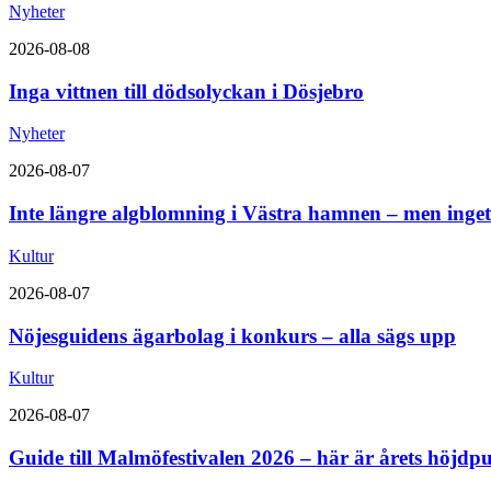
Nyheter
2026-08-08
Inga vittnen till dödsolyckan i Dösjebro
Nyheter
2026-08-07
Inte längre algblomning i Västra hamnen – men inget
Kultur
2026-08-07
Nöjesguidens ägarbolag i konkurs – alla sägs upp
Kultur
2026-08-07
Guide till Malmöfestivalen 2026 – här är årets höjdp