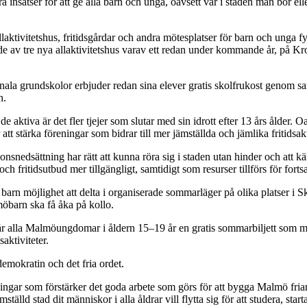
nsatser för att ge alla barn och unga, oavsett var i staden man bor ell
aktivitetshus, fritidsgårdar och andra mötesplatser för barn och unga fyl
 av tre nya allaktivitetshus varav ett redan under kommande år, på Krok
la grundskolor erbjuder redan sina elever gratis skolfrukost genom samar
n.
d de aktiva är det fler tjejer som slutar med sin idrott efter 13 års ålder.
att stärka föreningar som bidrar till mer jämställda och jämlika fritidsakt
nedsättning har rätt att kunna röra sig i staden utan hinder och att k
h fritidsutbud mer tillgängligt, samtidigt som resurser tillförs för fo
arn möjlighet att delta i organiserade sommarläger på olika platser i S
möbarn ska få åka på kollo.
r alla Malmöungdomar i åldern 15–19 år en gratis sommarbiljett som möj
saktiviteter.
emokratin och det fria ordet.
tsningar som förstärker det goda arbete som görs för att bygga Malmö fri
lld stad dit människor i alla åldrar vill flytta sig för att studera, star