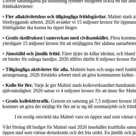
Utöver satsningarna på utbildning rymmer budgeten också en rad andra i
fritidsaktiviteter:
•
Fler allaktivitetshus och tillgängliga fritidsgårdar.
Malmö stads all
förebyggande arbetet. 2026 avsätter vi 15 miljoner kronor för öppnande
fritidsgårdar ska kunna ha öppet längre.
•
Gratis skolfrukost i samverkan med civilsamhället.
Flera kommuna
ytterligare 15 miljoner kronor för att möjliggöra fler sådana samarbete
•
Jämställd och jämlik fritid.
Färre tjejer än killar idrottar, och blan
ett hinder för många familjer. 2026 tillförs därför 8 miljoner kronor för 
•
Tillgängliga aktiviteter för alla.
Malmös barn och unga med funktions
arrangemang. 2026 förstärks arbetet med att göra kommunens kultur- oc
•
Kollo för fler.
Varje år ger Malmö stads kolloverksamhet hundratals b
självständighet. 2026 satsar vi 4 miljoner kronor för att ännu fler Mal
•
Gratis kollektivtrafik.
Genom en satsning på 7,5 miljoner kronor få
kommer att göra det möjligt för fler att ta sig till sommarjobb och fritid
I en orolig omvärld ska Malmö vara en öppen stad som värnar d
Vårt förslag till budget för Malmö stad 2026 innehåller kraftfulla sa
öppen stad som värnar demokratin och det fria ordet. En jämlik och jämstä