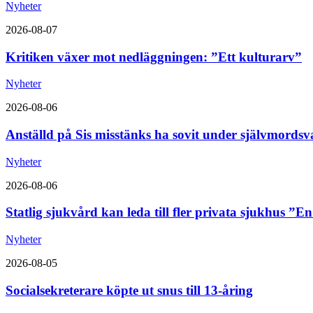
Nyheter
2026-08-07
Kritiken växer mot nedläggningen: ”Ett kulturarv”
Nyheter
2026-08-06
Anställd på Sis misstänks ha sovit under självmordsv
Nyheter
2026-08-06
Statlig sjukvård kan leda till fler privata sjukhus ”E
Nyheter
2026-08-05
Socialsekreterare köpte ut snus till 13-åring