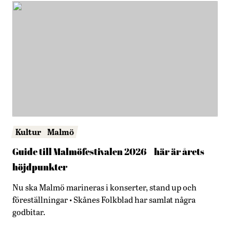
Kultur
Malmö
Guide till Malmöfestivalen 2026 – här är årets
höjdpunkter
Nu ska Malmö marineras i konserter, stand up och
föreställningar • Skånes Folkblad har samlat några
godbitar.