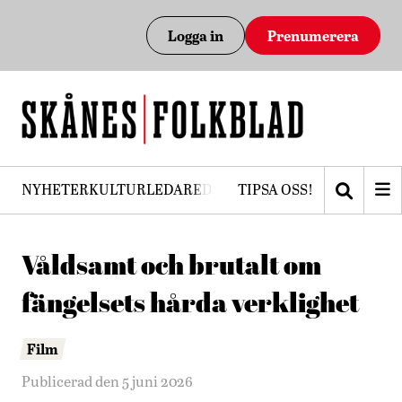
Logga in
Prenumerera
NYHETER
KULTUR
LEDARE
DEBATT
TIPSA OSS!
PRENUMERERA
Våldsamt och brutalt om
fängelsets hårda verklighet
Film
Publicerad den 5 juni 2026