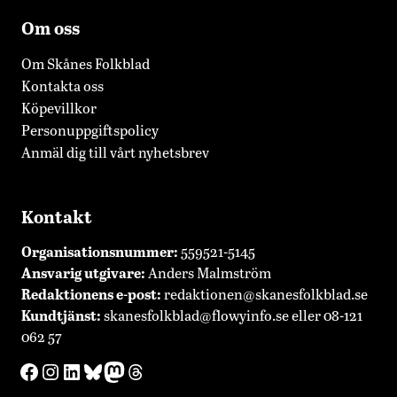
Om oss
Om Skånes Folkblad
Kontakta oss
Köpevillkor
Personuppgiftspolicy
Anmäl dig till vårt nyhetsbrev
Kontakt
Organisationsnummer:
559521-5145
Ansvarig utgivare:
Anders Malmström
Redaktionens
e-post:
redaktionen@skanesfolkblad.se
Kundtjänst:
skanesfolkblad@flowyinfo.se
eller 08-121
062 57
Facebook
Instagram
LinkedIn
Bluesky
Mastodon
Threads