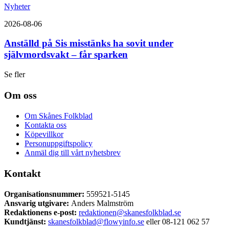
Nyheter
2026-08-06
Anställd på Sis misstänks ha sovit under
självmordsvakt – får sparken
Se fler
Om oss
Om Skånes Folkblad
Kontakta oss
Köpevillkor
Personuppgiftspolicy
Anmäl dig till vårt nyhetsbrev
Kontakt
Organisationsnummer:
559521-5145
Ansvarig utgivare:
Anders Malmström
Redaktionens
e-post:
redaktionen@skanesfolkblad.se
Kundtjänst:
skanesfolkblad@flowyinfo.se
eller 08-121 062 57