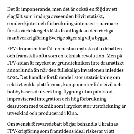
Det är imponerande, men det är också en följd av ett
slagfält som i många avseenden blivit statiskt,
sönderskjutet och förbrukningsintensivt – närmare
första världskrigets låsta frontlogik än den rörliga
manöverkrigföring Sverige säger sig vilja bygga.
FPV-drönaren har fått en nästan mytisk roll i debatten
och framställs ofta som en teknisk revolution. Men på
FPV-sidan är mycket av grundtekniken inte dramatiskt
annorlunda än när den fullskaliga invasionen inleddes
2022. Det handlar fortfarande i stor utsträckning om
relativt enkla plattformar, komponenter från civil och
hobbybaserad utveckling, flygning utan pilotstöd,
improviserad integration och hög förbrukning –
dessutom med teknik som i mycket stor utsträckning är
utvecklad och producerad i Kina.
Om svensk försvarsdebatt börjar behandla Ukrainas
FPV-krigföring som framtidens ideal riskerar vi att