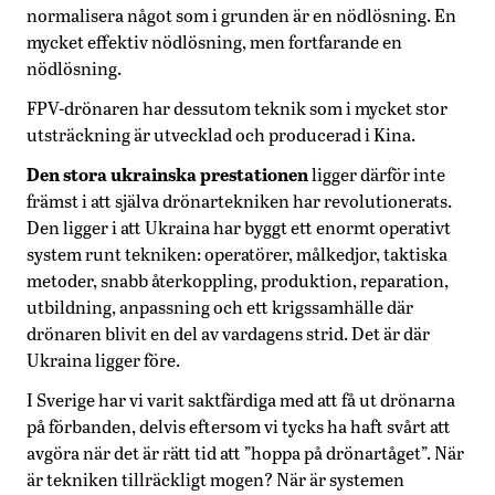
normalisera något som i grunden är en nödlösning. En
mycket effektiv nödlösning, men fortfarande en
nödlösning.
FPV-drönaren har dessutom teknik som i mycket stor
utsträckning är utvecklad och producerad i Kina.
Den stora ukrainska prestationen
ligger därför inte
främst i att själva drönartekniken har revolutionerats.
Den ligger i att Ukraina har byggt ett enormt operativt
system runt tekniken: operatörer, målkedjor, taktiska
metoder, snabb återkoppling, produktion, reparation,
utbildning, anpassning och ett krigssamhälle där
drönaren blivit en del av vardagens strid. Det är där
Ukraina ligger före.
I Sverige har vi varit saktfärdiga med att få ut drönarna
på förbanden, delvis eftersom vi tycks ha haft svårt att
avgöra när det är rätt tid att ”hoppa på drönartåget”. När
är tekniken tillräckligt mogen? När är systemen