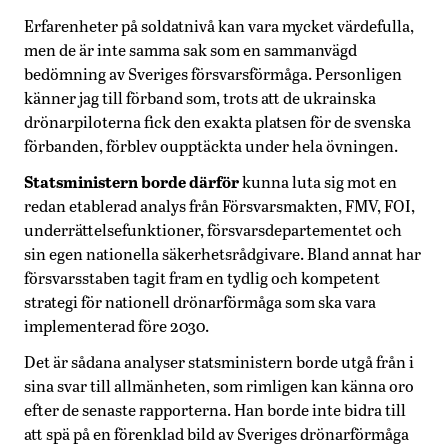
Erfarenheter på soldatnivå kan vara mycket värdefulla,
men de är inte samma sak som en sammanvägd
bedömning av Sveriges försvarsförmåga. Personligen
känner jag till förband som, trots att de ukrainska
drönarpiloterna fick den exakta platsen för de svenska
förbanden, förblev oupptäckta under hela övningen.
Statsministern borde därför
kunna luta sig mot en
redan etablerad analys från Försvarsmakten, FMV, FOI,
underrättelsefunktioner, försvarsdepartementet och
sin egen nationella säkerhetsrådgivare. Bland annat har
försvarsstaben tagit fram en tydlig och kompetent
strategi för nationell drönarförmåga som ska vara
implementerad före 2030.
Det är sådana analyser statsministern borde utgå från i
sina svar till allmänheten, som rimligen kan känna oro
efter de senaste rapporterna. Han borde inte bidra till
att spä på en förenklad bild av Sveriges drönarförmåga