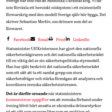
Sverige har inte råd att misstolka Ukrainas krig. Vi får
inte förväxla ett heroiskt nödsystem i ett existentiellt
försvarskrig med den modell Sverige själv bör bygga. Det
skriver Sebastian Merlöv, om drönare som del av
försvaret.
Facebook
Email
Print
LinkedIn
Statsminister Ulf Kristersson har gjort den nationella
säkerhetsrådgivaren och det nationella säkerhetsrådet
till en viktig del av sin säkerhetspolitiska styrmodell.
Han har själv beskrivit det nationella säkerhetsrådet
som ett sätt att ta ett samlat grepp om stora
säkerhetsfrågor och stärka förmågan att analysera och
koordinera svenska säkerhetsintressen.
Det är därför oroande
när statsministern
kommenterar uppgifter
om att svenska förband under
övning blivit hårt ansatta av ukrainska drönarstyrkor
på ett sätt som snarare låter som en reaktion på