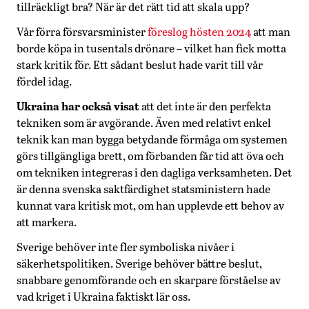
tillräckligt bra? När är det rätt tid att skala upp?
Vår förra försvarsminister
föreslog hösten 2024
att man
borde köpa in tusentals drönare – vilket han fick motta
stark kritik för. Ett sådant beslut hade varit till vår
fördel idag.
Ukraina har också visat
att det inte är den perfekta
tekniken som är avgörande. Även med relativt enkel
teknik kan man bygga betydande förmåga om systemen
görs tillgängliga brett, om förbanden får tid att öva och
om tekniken integreras i den dagliga verksamheten. Det
är denna svenska saktfärdighet statsministern hade
kunnat vara kritisk mot, om han upplevde ett behov av
att markera.
Sverige behöver inte fler symboliska nivåer i
säkerhetspolitiken. Sverige behöver bättre beslut,
snabbare genomförande och en skarpare förståelse av
vad kriget i Ukraina faktiskt lär oss.