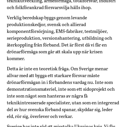
teknikutveckling, arméförmåga, totalförsvar, industri
och folkförankrad försvarsvilja hålls ihop.
Verklig beredskap byggs genom levande
produktionskedjor, svensk och allierad
komponentförsörjning, EMS-fabriker, testmiljöer,
serieproduktion, versionshantering, utbildning och
återkoppling från förband. Det är först då vi får en
drönarförmåga som går att skala upp när krisen
kommer.
Detta är inte en teoretisk fråga. Om Sverige menar
allvar med att bygga ett starkare försvar måste
drönarförmågan in i förbandens vardag nu. Inte som
demonstrationsmateriel, inte som ett sidoprojekt och
inte som något som hanteras av några få
teknikintresserade specialister, utan som en integrerad
del av hur svenska förband spanar, skyddar sig, leder
eld, rör sig, överlever och verkar.
Sverige har inte råd att misstolka Ukrainas krig. Vi får