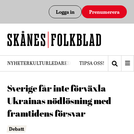
Logga in
Prenumerera
NYHETER
KULTUR
LEDARE
DEBATT
TIPSA OSS!
PRENUMERERA
Sverige får inte förväxla
Ukrainas nödlösning med
framtidens försvar
Debatt