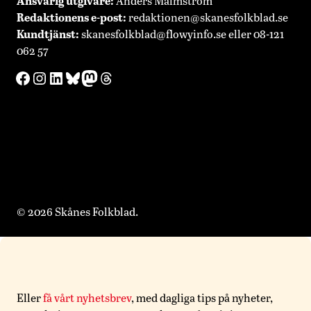
Ansvarig utgivare:
Anders Malmström
Redaktionens
e-post:
redaktionen@skanesfolkblad.se
Kundtjänst:
skanesfolkblad@flowyinfo.se
eller 08-121
062 57
Facebook
Instagram
LinkedIn
Bluesky
Mastodon
Threads
© 2026 Skånes Folkblad.
Eller
få vårt nyhetsbrev
, med dagliga tips på nyheter,