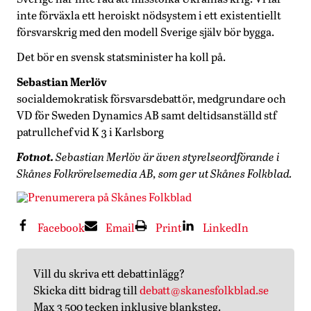
inte förväxla ett heroiskt nödsystem i ett existentiellt
försvarskrig med den modell Sverige själv bör bygga.
Det bör en svensk statsminister ha koll på.
Sebastian Merlöv
socialdemokratisk försvarsdebattör, medgrundare och
VD för Sweden Dynamics AB samt deltidsanställd stf
patrullchef vid K 3 i Karlsborg
Fotnot.
Sebastian Merlöv är även styrelseordförande i
Skånes Folkrörelsemedia AB, som ger ut Skånes Folkblad.
Facebook
Email
Print
LinkedIn
Vill du skriva ett debattinlägg?
Skicka ditt bidrag till
debatt@skanesfolkblad.se
Max 3 500 tecken inklusive blanksteg.