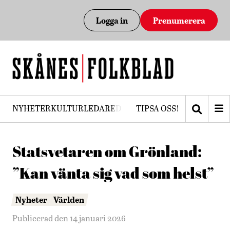
Logga in
Prenumerera
NYHETER
KULTUR
LEDARE
DEBATT
TIPSA OSS!
PRENUMERERA
Statsvetaren om Grönland:
”Kan vänta sig vad som helst”
Nyheter
Världen
Publicerad den 14 januari 2026