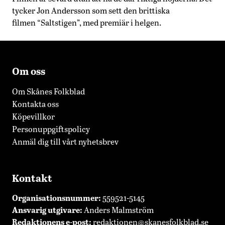
tycker Jon Andersson som sett den brittiska
filmen “Saltstigen”, med premiär i helgen.
Om oss
Om Skånes Folkblad
Kontakta oss
Köpevillkor
Personuppgiftspolicy
Anmäl dig till vårt nyhetsbrev
Kontakt
Organisationsnummer:
559521-5145
Ansvarig utgivare:
Anders Malmström
Redaktionens
e-post:
redaktionen@skanesfolkblad.se