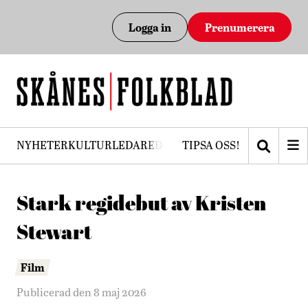
Logga in
Prenumerera
NYHETER
KULTUR
LEDARE
DEBATT
TIPSA OSS!
PRENUMERERA
Stark regidebut av Kristen
Stewart
Film
Publicerad den 8 maj 2026