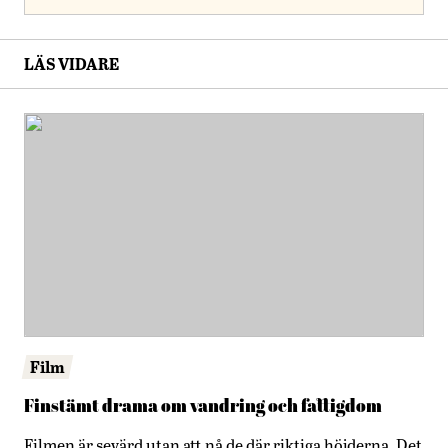
LÄS VIDARE
Film
Finstämt drama om vandring och fattigdom
Filmen är sevärd utan att nå de där riktiga höjderna. Det