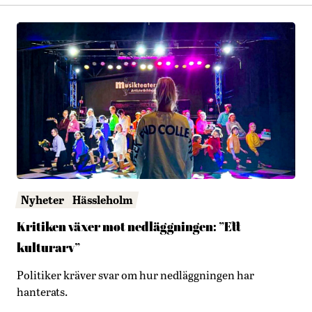
Nyheter
Hässleholm
Kritiken växer mot nedläggningen: ”Ett
kulturarv”
Politiker kräver svar om hur nedläggningen har
hanterats.