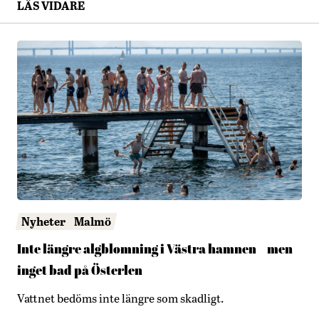
LÄS VIDARE
Nyheter
Malmö
Inte längre algblomning i Västra hamnen – men
inget bad på Österlen
Vattnet bedöms inte längre som skadligt.