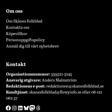
Om oss
Om Skånes Folkblad
Kontakta oss
Köpevillkor
Personuppgiftspolicy
Anmäl dig till vårt nyhetsbrev
Kontakt
Organisationsnummer:
559521-5145
Ansvarig utgivare:
Anders Malmström
Redaktionens
e-post:
redaktionen@skanesfolkblad.se
Kundtjänst:
skanesfolkblad@flowyinfo.se
eller 08-121
062 57
Facebook
Instagram
LinkedIn
Bluesky
Mastodon
Threads