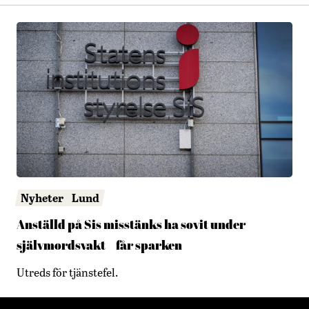
Nyheter
Lund
Anställd på Sis misstänks ha sovit under
självmordsvakt – får sparken
Utreds för tjänstefel.