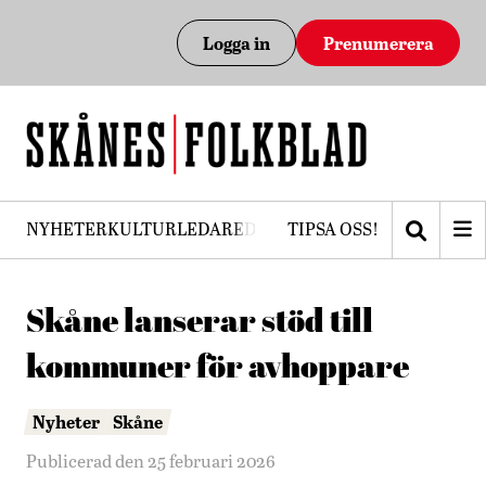
Logga in
Prenumerera
NYHETER
KULTUR
LEDARE
DEBATT
TIPSA OSS!
PRENUMERERA
Skåne lanserar stöd till
kommuner för avhoppare
Nyheter
Skåne
Publicerad den 25 februari 2026