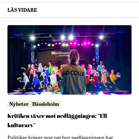
LÄS VIDARE
Nyheter
Hässleholm
Kritiken växer mot nedläggningen: ”Ett
kulturarv”
Politiker kräver svar om hur nedläggningen har