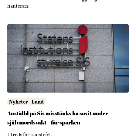
hanterats.
Nyheter
Lund
Anställd på Sis misstänks ha sovit under
självmordsvakt – får sparken
Utreds för tjänstefel.