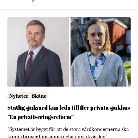
Nyheter
Skåne
Statlig sjukvård kan leda till fler privata sjukhus
”En privatiseringsreform”
"Systemet är byggt för att de stora vårdkoncernerna ska
kunna ta över lönsamma delar av sjukvården"