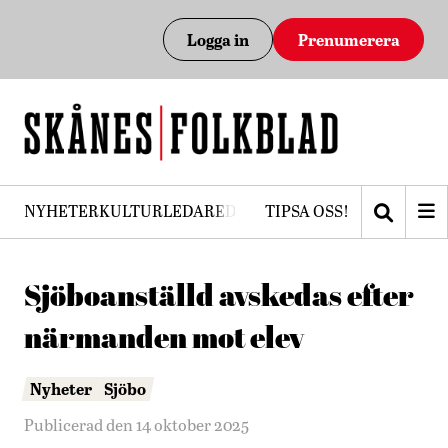
Logga in
Prenumerera
NYHETER
KULTUR
LEDARE
DEBATT
TIPSA OSS!
PRENUMERERA
Sjöboanställd avskedas efter
närmanden mot elev
Nyheter
Sjöbo
Publicerad den 14 oktober 2025