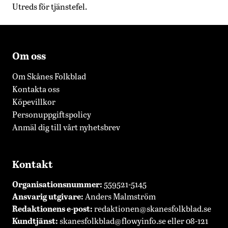
Utreds för tjänstefel.
Om oss
Om Skånes Folkblad
Kontakta oss
Köpevillkor
Personuppgiftspolicy
Anmäl dig till vårt nyhetsbrev
Kontakt
Organisationsnummer:
559521-5145
Ansvarig utgivare:
Anders Malmström
Redaktionens
e-post:
redaktionen@skanesfolkblad.se
Kundtjänst:
skanesfolkblad@flowyinfo.se
eller 08-121