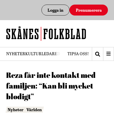
Logga in
Prenumerera
NYHETER
KULTUR
LEDARE
DEBATT
TIPSA OSS!
PRENUMERERA
Reza får inte kontakt med
familjen: “Kan bli mycket
blodigt”
Nyheter
Världen