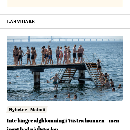
LÄS VIDARE
Nyheter
Malmö
Inte längre algblomning i Västra hamnen – men
inget bad på Österlen