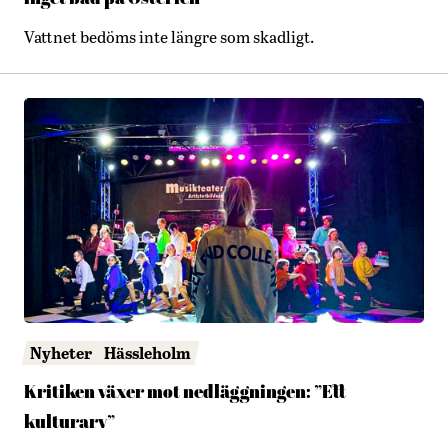
Vattnet bedöms inte längre som skadligt.
Nyheter
Hässleholm
Kritiken växer mot nedläggningen: ”Ett
kulturarv”