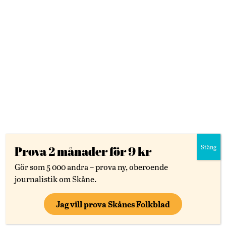
LÄS VIDARE
Stäng
Prova 2 månader för 9 kr
Nyheter
Skåne
Gör som 5 000 andra – prova ny, oberoende
Förstatligande kan leda till fler privat sjukhus
journalistik om Skåne.
”En privatiseringsreform”
Jag vill prova Skånes Folkblad
"Systemet är byggt för att de stora vårdkoncernerna
ska kunna ta över lönsamma delar av sjukvården"