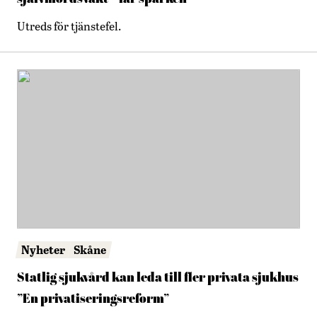
Utreds för tjänstefel.
Nyheter
Skåne
Statlig sjukvård kan leda till fler privata sjukhus
”En privatiseringsreform”