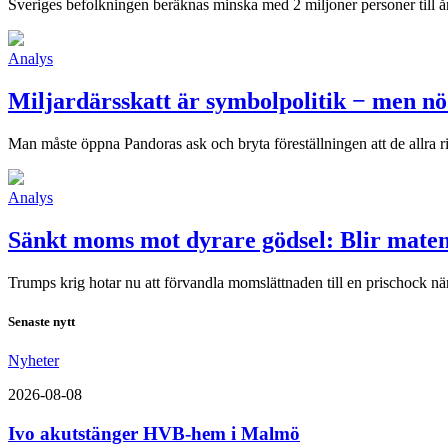
Sveriges befolkningen beräknas minska med 2 miljoner personer till å
Analys
Miljardärsskatt är symbolpolitik − men n
Man måste öppna Pandoras ask och bryta föreställningen att de allra rik
Analys
Sänkt moms mot dyrare gödsel: Blir maten
Trumps krig hotar nu att förvandla momslättnaden till en prischock n
Senaste nytt
Nyheter
2026-08-08
Ivo akutstänger HVB-hem i Malmö