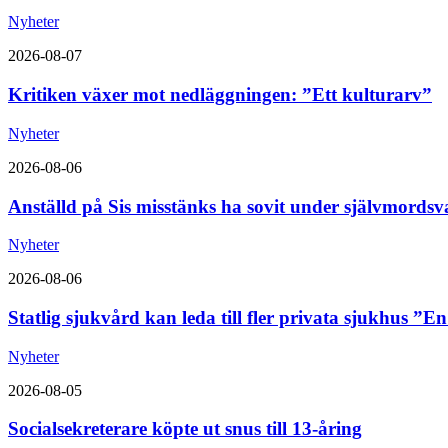
Nyheter
2026-08-07
Kritiken växer mot nedläggningen: ”Ett kulturarv”
Nyheter
2026-08-06
Anställd på Sis misstänks ha sovit under självmordsv
Nyheter
2026-08-06
Statlig sjukvård kan leda till fler privata sjukhus ”E
Nyheter
2026-08-05
Socialsekreterare köpte ut snus till 13-åring