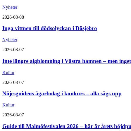
Nyheter
2026-08-08
Inga vittnen till dödsolyckan i Dösjebro
Nyheter
2026-08-07
Inte längre algblomning i Västra hamnen – men inget
Kultur
2026-08-07
Nöjesguidens ägarbolag i konkurs – alla sägs upp
Kultur
2026-08-07
Guide till Malmöfestivalen 2026 – här är årets höjdp