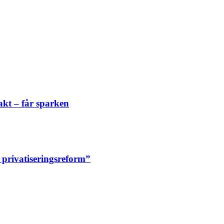
akt – får sparken
n privatiseringsreform”