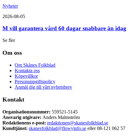
Nyheter
2026-08-05
M vill garantera vård 60 dagar snabbare än idag
Se fler
Om oss
Om Skånes Folkblad
Kontakta oss
Köpevillkor
Personuppgiftspolicy
Anmäl dig till vårt nyhetsbrev
Kontakt
Organisationsnummer:
559521-5145
Ansvarig utgivare:
Anders Malmström
Redaktionens
e-post:
redaktionen@skanesfolkblad.se
Kundtjänst:
skanesfolkblad@flowyinfo.se
eller 08-121 062 57