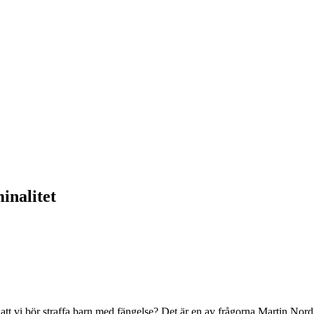
inalitet
tt vi bör straffa barn med fängelse? Det är en av frågorna Martin Nordin