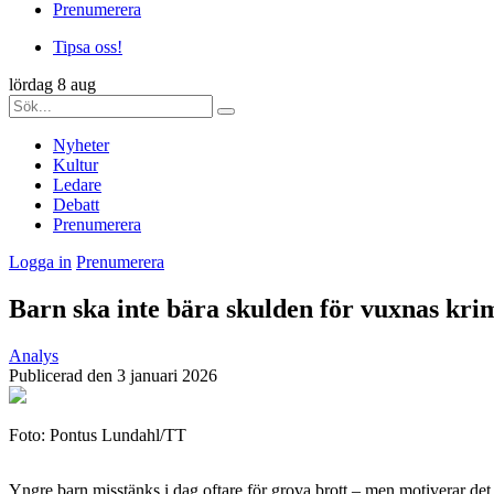
Prenumerera
Tipsa oss!
lördag 8 aug
Nyheter
Kultur
Ledare
Debatt
Prenumerera
Logga in
Prenumerera
Barn ska inte bära skulden för vuxnas krim
Analys
Publicerad den 3 januari 2026
Foto: Pontus Lundahl/TT
Yngre barn misstänks i dag oftare för grova brott – men motiverar det a