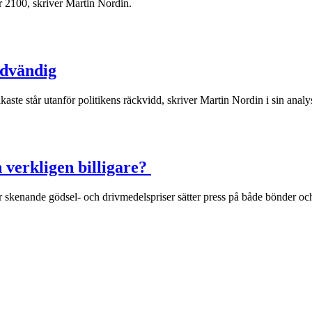
r 2100, skriver Martin Nordin.
ödvändig
aste står utanför politikens räckvidd, skriver Martin Nordin i sin analy
 verkligen billigare?
är skenande gödsel- och drivmedelspriser sätter press på både bönder o