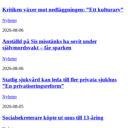
Kritiken växer mot nedläggningen: ”Ett kulturarv”
Nyheter
2026-08-06
Anställd på Sis misstänks ha sovit under
självmordsvakt – får sparken
Nyheter
2026-08-06
Statlig sjukvård kan leda till fler privata sjukhus
”En privatiseringsreform”
Nyheter
2026-08-05
Socialsekreterare köpte ut snus till 13-åring