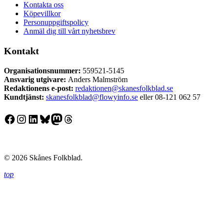
Kontakta oss
Köpevillkor
Personuppgiftspolicy
Anmäl dig till vårt nyhetsbrev
Kontakt
Organisationsnummer:
559521-5145
Ansvarig utgivare:
Anders Malmström
Redaktionens
e-post:
redaktionen@skanesfolkblad.se
Kundtjänst:
skanesfolkblad@flowyinfo.se
eller 08-121 062 57
Facebook
Instagram
LinkedIn
Bluesky
Mastodon
Threads
© 2026 Skånes Folkblad.
top