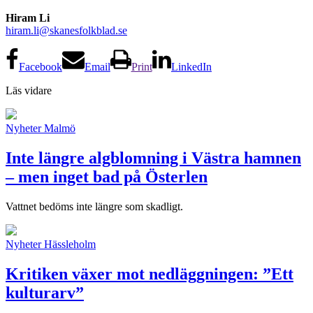
Hiram Li
hiram.li@skanesfolkblad.se
Facebook
Email
Print
LinkedIn
Läs vidare
Nyheter
Malmö
Inte längre algblomning i Västra hamnen
– men inget bad på Österlen
Vattnet bedöms inte längre som skadligt.
Nyheter
Hässleholm
Kritiken växer mot nedläggningen: ”Ett
kulturarv”