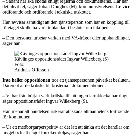
– Sådant här ska skötas enligt reglerna och dokumenteras. Här har
det blivit fel, säger Johan Douglies (M), kommunstyrelsens 1:e vice
ordförande och ordförande i tekniska utskottet.
Han avvisar samtidigt att den tjänsteperson som har en koppling till
företaget skulle ha varit inblandad i beslutet om inköpen.
– Den personen arbetar varken med VA-frågor eller upphandlingar,
säger han.
Kävlinges oppositionsrådet Ingvar Willexberg (S).
Foto:
Andreas Offesson
Inte heller oppositionen
tror att tjänstepersonen påverkat besluten.
Däremot är de kritiska till bristerna i dokumentationen.
– Vi har från början varit kritiska till att ingen larmklocka har ringt,
säger oppositionsrådet Ingvar Willexberg (S).
Han menar att händelsen riskerar att skada allmänhetens förtroende
för kommunen.
– Ur ett medborgarperspektiv är det lätt att tänka att det handlar om
mygel och att något försöker döljas, säger han.