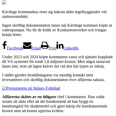
Kävlinge kommunhus reser sig bakom äldre tegelbyggnader vid
stationsområdet.
Ingen skriftlig dokumentation fanns när Kävlinge kommun köpte in
vattenpumpar. Nu får de kritik av Konkurrensverket och tvingas
betala böter.
Facebook
Email
Print
LinkedIn
Under 2023 och 2024 köpte kommunen varor och tjänster kopplade
till VA-systemet för totalt 1,8 miljoner kronor. Men något ramavtal
fanns inte, trots att lagen kräver det vid den här typen av inköp.
I stället gjordes beställningarna via muntlig kontakt med
leverantören och skriftlig dokumentation över affärerna saknas.
Affärerna skötes av en tidigare
chef i kommunen. Han valde
senare att sluta efter att det framkommit att han byggt en
hundrastgård för skattemedel och gjort inköp för hundratusentals
kronor utan att kunna uppvisa kvitton.