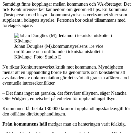
Samtidigt finns kopplingar mellan kommunen och VA-företaget. Det
fick Konkurrensverket kännedom om genom ett tips. En kommunal
tjänsteperson med insyn i kommunstyrelsens verksamhet sitter som
suppleant i bolagets styrelse. Personen bor också tillsammans med
företagets ägare.
Johan Douglies (M),kommunstyrelsens 1:e vice
ordförande och ordförande i tekniska utskottet i
Kävlinge. Foto: Studio E
Nu riktar Konkurrensverket kritik mot kommunen. Myndigheten
menar att en upphandling borde ha genomförts och konstaterar att
avsaknaden av dokumentation gör det svårt att granska affärerna och
eventuella intressekonflikter.
– Det finns inget att granska, det försvårar tillsynen, säger Natacha
Otte Widgren, enhetschef på enheten för upphandlingstillsyn.
Kommunen får betala 130 000 kronor i upphandlingsskadeavgift för
den otillåtna direktupphandlingen.
Från kommunens håll
medger man att hanteringen varit felaktig.