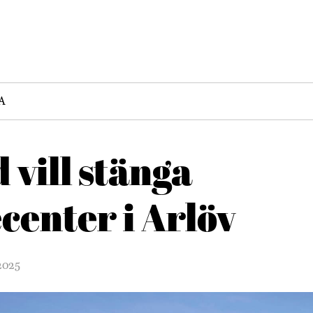
A
vill stänga
enter i Arlöv
2025