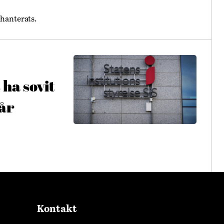
hanterats.
 ha sovit
får
Kontakt