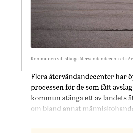
Kommunen vill stänga återvändandecentret i Arlöv
Flera återvändandecenter har öp
processen för de som fått avslag
kommun stänga ett av landets å
om bland annat människohande