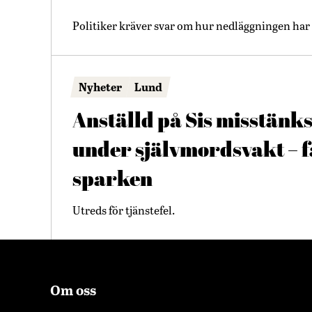
Politiker kräver svar om hur nedläggningen har 
Nyheter
Lund
Anställd på Sis misstänks
under självmordsvakt – 
sparken
Utreds för tjänstefel.
Om oss