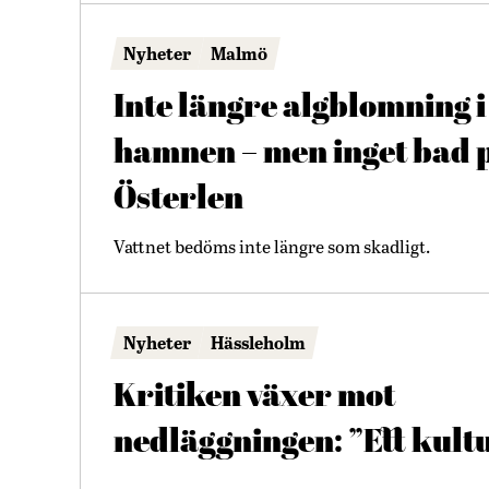
Nyheter
Malmö
Inte längre algblomning i
hamnen – men inget bad 
Österlen
Vattnet bedöms inte längre som skadligt.
Nyheter
Hässleholm
Kritiken växer mot
nedläggningen: ”Ett kult