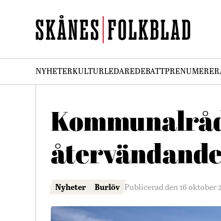
NYHETER
KULTUR
LEDARE
DEBATT
PRENUMERER
Kommunalråd 
återvändandec
Nyheter
Burlöv
Publicerad den 16 oktober 