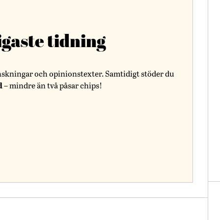
igaste tidning
nskningar och opinionstexter. Samtidigt stöder du
d
– mindre än två påsar chips!