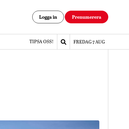
Logga in
Prenumerera
TIPSA OSS!
FREDAG 7 AUG