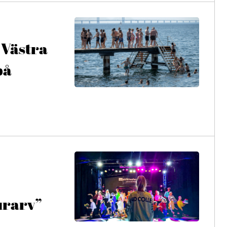
 Västra
på
urarv”