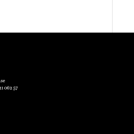
.se
21 062 57