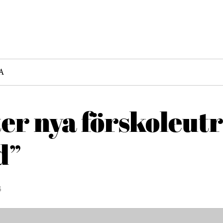
A
r nya förskoleutr
d”
6