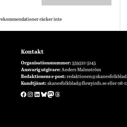
s rekommendationer räcker inte
Kontakt
Organisationsnummer:
559521-5145
Ansvarig utgivare:
Anders Malmström
Redaktionens
e-post:
redaktionen@skanesfolkblad
Kundtjänst:
skanesfolkblad@flowyinfo.se
eller 08-1
Facebook
Instagram
LinkedIn
Bluesky
Mastodon
Threads