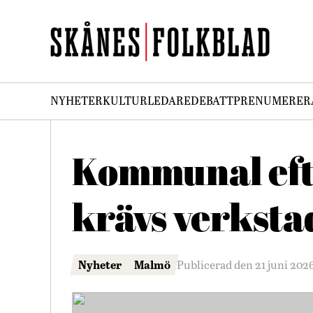
NYHETER
KULTUR
LEDARE
DEBATT
PRENUMERER
Kommunal efte
krävs verksta
Nyheter
Malmö
Publicerad den 21 juni 202