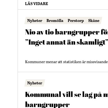
LÄS VIDARE
Nyheter
Bromölla
Perstorp
Skåne
Nio av tio barngrupper fö
”Inget annat än skamligt
Kommuner menar att statistiken är missvisande •
Nyheter
Kommunal vill se lag på 
barngrupper