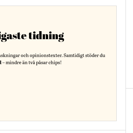
igaste tidning
nskningar och opinionstexter. Samtidigt stöder du
d
– mindre än två påsar chips!