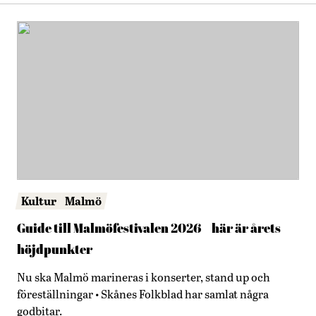
Kultur
Malmö
Guide till Malmöfestivalen 2026 – här är årets
höjdpunkter
Nu ska Malmö marineras i konserter, stand up och
föreställningar • Skånes Folkblad har samlat några
godbitar.