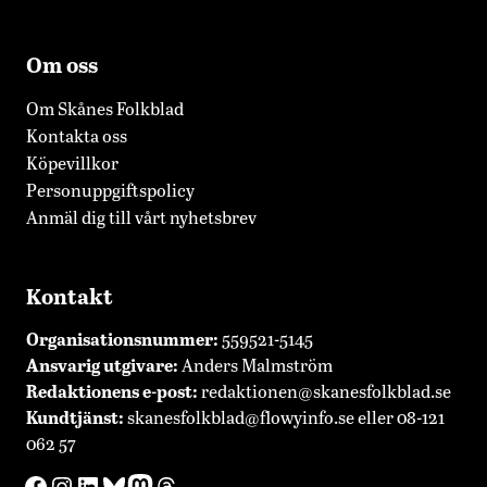
Om oss
Om Skånes Folkblad
Kontakta oss
Köpevillkor
Personuppgiftspolicy
Anmäl dig till vårt nyhetsbrev
Kontakt
Organisationsnummer:
559521-5145
Ansvarig utgivare:
Anders Malmström
Redaktionens
e-post:
redaktionen@skanesfolkblad.se
Kundtjänst:
skanesfolkblad@flowyinfo.se
eller 08-121
062 57
Facebook
Instagram
LinkedIn
Bluesky
Mastodon
Threads